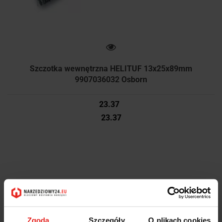
Szczotka wewnętrzna HELITUF 13x25x89mm
9907036032 Osborn
23.37
23.37
Zgoda
Szczegóły
O plikach cookies