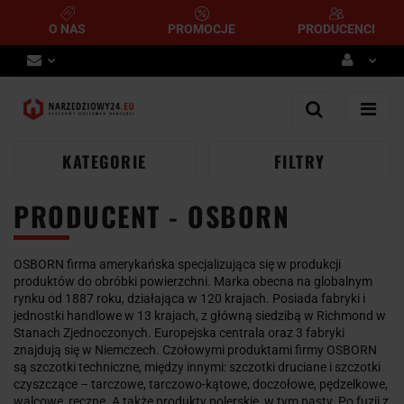
O NAS
PROMOCJE
PRODUCENCI
Zaloguj się
Zarejestruj się
Dodaj zgłoszenie
KATEGORIE
FILTRY
PRODUCENT - OSBORN
OSBORN firma amerykańska specjalizująca się w produkcji
produktów do obróbki powierzchni. Marka obecna na globalnym
rynku od 1887 roku, działająca w 120 krajach. Posiada fabryki i
jednostki handlowe w 13 krajach, z główną siedzibą w Richmond w
Stanach Zjednoczonych. Europejska centrala oraz 3 fabryki
znajdują się w Niemczech. Czołowymi produktami firmy OSBORN
są szczotki techniczne, między innymi: szczotki druciane i szczotki
czyszczące – tarczowe, tarczowo-kątowe, doczołowe, pędzelkowe,
walcowe, ręczne. A także produkty polerskie, w tym pasty. Po fuzji z