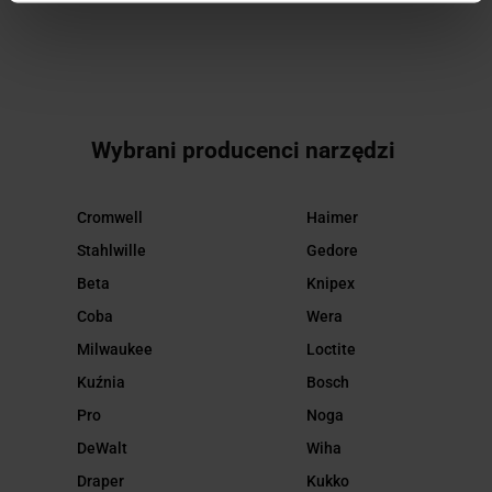
Wybrani producenci narzędzi
Cromwell
Haimer
Stahlwille
Gedore
Beta
Knipex
Coba
Wera
Milwaukee
Loctite
Kuźnia
Bosch
Pro
Noga
DeWalt
Wiha
Draper
Kukko