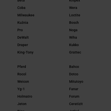
Beta
Knipex
Coba
Wera
Milwaukee
Loctite
Kuźnia
Bosch
Pro
Noga
DeWalt
Wiha
Draper
Kukko
King-Tony
Grattec
Pferd
Bahco
Rocol
Dotco
Weicon
Mitutoyo
Yg-1
Fanar
Holmatro
Forum
Jeton
Ceratizit