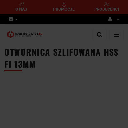
O NAS
PROMOCJE
PRODUCENCI
Zaloguj się
Zarejestruj się
OTWORNICA SZLIFOWANA HSS
Dodaj zgłoszenie
FI 13MM