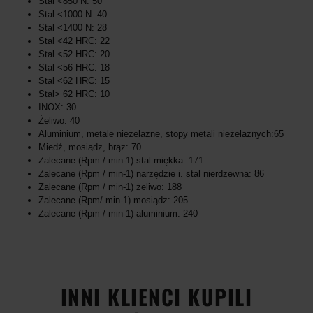
Stal <850 N: 50
Stal <1000 N: 40
Stal <1400 N: 28
Stal <42 HRC: 22
Stal <52 HRC: 20
Stal <56 HRC: 18
Stal <62 HRC: 15
Stal> 62 HRC: 10
INOX: 30
Żeliwo: 40
Aluminium, metale nieżelazne, stopy metali nieżelaznych:65
Miedź, mosiądz, brąz: 70
Zalecane (Rpm / min-1) stal miękka: 171
Zalecane (Rpm / min-1) narzędzie i. stal nierdzewna: 86
Zalecane (Rpm / min-1) żeliwo: 188
Zalecane (Rpm/ min-1) mosiądz: 205
Zalecane (Rpm / min-1) aluminium: 240
INNI KLIENCI KUPILI