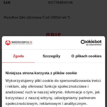
EAN
4317784834148
Wysyłka+2dni (dostawa 0 od 1000zł net.*)
OPIS
INFORMACJE DOT.
Zgoda
BEZPIECZEŃSTWA
Szczegóły
O plikach cookies
OPINIE I OCENY (0)
Niniejsza strona korzysta z plików cookie
Wykorzystujemy pliki cookie do spersonalizowania treści
i reklam, aby oferować funkcje społecznościowe i
Otwornica 93 mm z ostrzem z węglika spiekanego HM, ze sprężyną
analizować ruch w naszej witrynie. Informacje o tym, jak
wyrzucającą; 42 15507 253 Forum
korzystasz z naszej witryny, udostępniamy partnerom
społecznościowym, reklamowym i analitycznym.