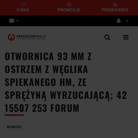
O NAS
PROMOCJE
PRODUCENCI
Zaloguj się
Zarejestruj się
OTWORNICA 93 MM Z
Dodaj zgłoszenie
OSTRZEM Z WĘGLIKA
SPIEKANEGO HM, ZE
SPRĘŻYNĄ WYRZUCAJĄCĄ; 42
15507 253 FORUM
NOWOŚĆ