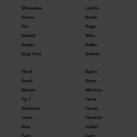
Milwaukee
Loctite
Kuźnia
Bosch
Pro
Noga
DeWalt
Wiha
Draper
Kukko
King-Tony
Grattec
Pferd
Bahco
Rocol
Dotco
Weicon
Mitutoyo
Yg-1
Fanar
Holmatro
Forum
Jeton
Ceratizit
Biax
Jotkel
Yato
Irwin