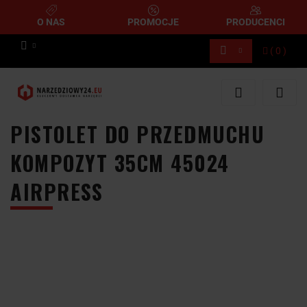
O NAS
PROMOCJE
PRODUCENCI
(
0
)
Zaloguj się
Zarejestruj się
Dodaj zgłoszenie
PISTOLET DO PRZEDMUCHU
KOMPOZYT 35CM 45024
AIRPRESS