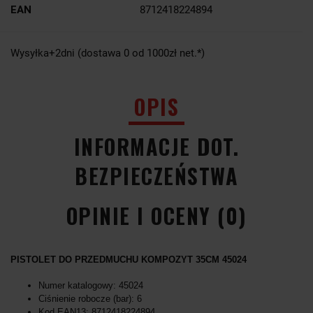
EAN
8712418224894
Wysyłka+2dni (dostawa 0 od 1000zł net.*)
OPIS
INFORMACJE DOT.
BEZPIECZEŃSTWA
OPINIE I OCENY (0)
PISTOLET DO PRZEDMUCHU KOMPOZYT 35CM 45024
Numer katalogowy: 45024
Ciśnienie robocze (bar): 6
Kod EAN13: 8712418224894