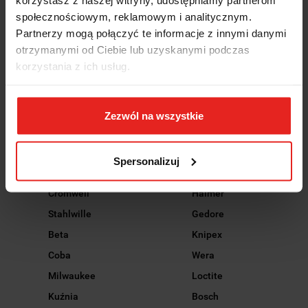
INNI KLIENCI KUPILI
społecznościowym, reklamowym i analitycznym.
Partnerzy mogą połączyć te informacje z innymi danymi
RÓWNIEŻ
otrzymanymi od Ciebie lub uzyskanymi podczas
korzystania z ich usług.
Zezwól na wszystkie
Wybrani producenci narzędzi
Spersonalizuj
Cromwell
Haimer
Stahlwille
Gedore
Beta
Knipex
Coba
Wera
Milwaukee
Loctite
Kuźnia
Bosch