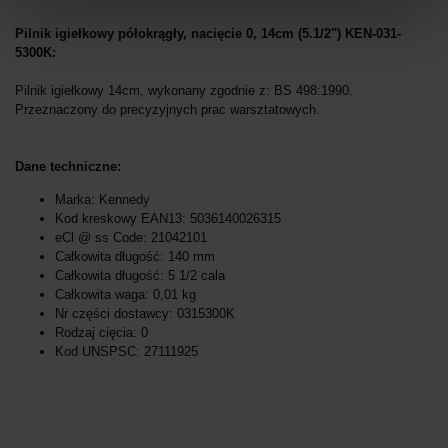
Pilnik igiełkowy półokrągły, nacięcie 0, 14cm (5.1/2") KEN-031-
5300K:
Pilnik igiełkowy 14cm, wykonany zgodnie z: BS 498:1990.
Przeznaczony do precyzyjnych prac warsztatowych.
Dane techniczne:
Marka: Kennedy
Kod kreskowy EAN13: 5036140026315
eCl @ ss Code: 21042101
Całkowita długość: 140 mm
Całkowita długość: 5 1/2 cala
Całkowita waga: 0,01 kg
Nr części dostawcy: 0315300K
Rodzaj cięcia: 0
Kod UNSPSC: 27111925