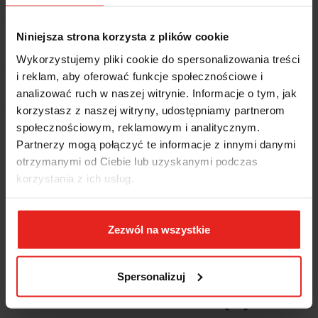
Niniejsza strona korzysta z plików cookie
Pobierz produkt do PDF
Wykorzystujemy pliki cookie do spersonalizowania treści
i reklam, aby oferować funkcje społecznościowe i
EAN
5036140026315
analizować ruch w naszej witrynie. Informacje o tym, jak
korzystasz z naszej witryny, udostępniamy partnerom
społecznościowym, reklamowym i analitycznym.
Wysyłka+2dni (dostawa 0 od 1000zł net.*)
Partnerzy mogą połączyć te informacje z innymi danymi
otrzymanymi od Ciebie lub uzyskanymi podczas
OPIS
korzystania z ich usług.
INFORMACJE DOT.
Zezwól na wszystkie
BEZPIECZEŃSTWA
Spersonalizuj
OPINIE I OCENY (0)