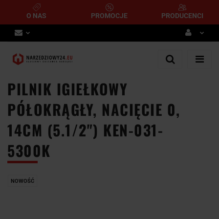
O NAS
PROMOCJE
PRODUCENCI
Zaloguj się
Zarejestruj się
PILNIK IGIEŁKOWY
Dodaj zgłoszenie
PÓŁOKRĄGŁY, NACIĘCIE 0,
14CM (5.1/2") KEN-031-
5300K
NOWOŚĆ