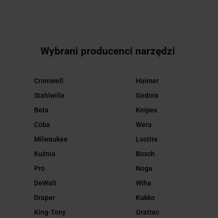
6040K
5200K
Wybrani producenci narzędzi
Cromwell
Haimer
Stahlwille
Gedore
Beta
Knipex
Coba
Wera
Milwaukee
Loctite
Kuźnia
Bosch
Pro
Noga
DeWalt
Wiha
Draper
Kukko
King-Tony
Grattec