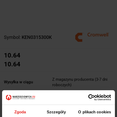
Symbol:
KEN0315300K
10.64
10.64
Z magazynu producenta (3-7 dni
Wysyłka w ciągu
roboczych)
Cena przesyłki
Brak
Dostępność
Duża dostępność
Zgoda
Szczegóły
O plikach cookies
Waga
0.01 kg