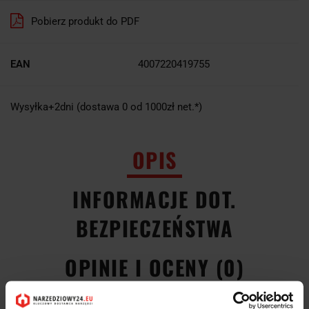
Pobierz produkt do PDF
EAN
4007220419755
Wysyłka+2dni (dostawa 0 od 1000zł net.*)
OPIS
INFORMACJE DOT.
BEZPIECZEŃSTWA
OPINIE I OCENY (0)