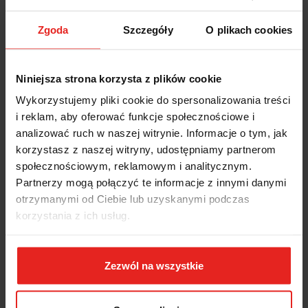
Pneumatyczna szlifierka kątowa PWAS 2/200 DV 20 000 obr./min /230W;
80205038 Pferd
Zgoda
Szczegóły
O plikach cookies
Napęd jest wyposażony w uchwyt narzędziowy z tuleją zaciskową
do narzędzi trzpieniowych.
Niniejsza strona korzysta z plików cookie
Wyjście powietrza napędu pneumatycznego znajduje się z tyłu.
Napęd pneumatyczny z wąską głowicą kątową jest idealny do
Wykorzystujemy pliki cookie do spersonalizowania treści
pracy w trudno dostępnych miejscach. Musi być eksploatowany z
i reklam, aby oferować funkcje społecznościowe i
olejem.
analizować ruch w naszej witrynie. Informacje o tym, jak
Napęd wyposażony jest w zawór obrotowy.
korzystasz z naszej witryny, udostępniamy partnerom
Zalety:
społecznościowym, reklamowym i analitycznym.
Partnerzy mogą połączyć te informacje z innymi danymi
Brak wirowania pyłu po stronie obrabianego elementu.
Poręczna dzięki kompaktowej konstrukcji.
otrzymanymi od Ciebie lub uzyskanymi podczas
Napęd w wersji z zaworem obrotowym jest przystosowany do
korzystania z ich usług.
dłuższej pracy.
Wskazówki dotyczące bezpieczeństwa:
Aby zapobiec przedwczesnemu
uszkodzeniu, napęd musi być eksploatowany z zachowaniem podanej
Zezwól na wszystkie
prędkości kroplenia oleju.
Zawartość / zakres dostawy:
Przewód odprowadzający 1 m i przewód
doprowadzający 2,5 m z zewnętrznym gwintem 1/4" i szybkozłączem