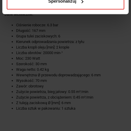
Spersonalizuj
męskim z gwintem (STGI), tuleją zaciskową 6 mm, 2 klucze.
Dane techniczne:
Ciśnienie robocze: 6.3 bar
Długość: 167 mm
Grupa tulei zaciskowych: 6
Kierunek odprowadzania powietrza: z tyłu
Liczba kropli oleju [min]: 2 krople
Liczba obrotów: 20000 min-¹
Moc: 230 Watt
Szerokość: 30 mm
Waga netto: 0.42 kg
Wewnętrzna Ø przewodu doprowadzającego: 6 mm
Wysokość: 70 mm
Zawór: obrotowy
Zużycie powietrza, bieg jałowy: 0.55 m³/min
Zużycie powietrza, z obciążeniem: 0.45 m³/min
Z tuleją zaciskową Ø [mm]: 6 mm
Liczba sztuk w pakowaniu: 1 sztuka