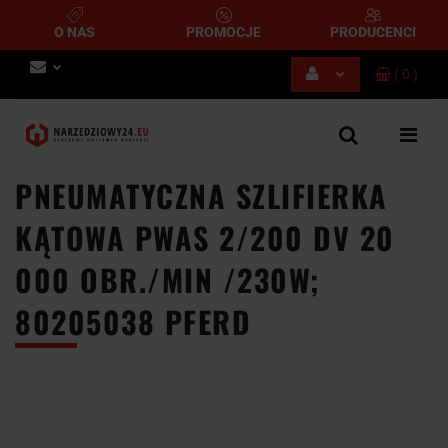
O NAS
PROMOCJE
PRODUCENCI
(
0
)
Zaloguj się
Zarejestruj się
Dodaj zgłoszenie
PNEUMATYCZNA SZLIFIERKA
KĄTOWA PWAS 2/200 DV 20
000 OBR./MIN /230W;
80205038 PFERD