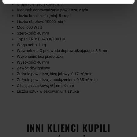
Grupa tulei zaciskowych: 7
Kierunek odprowadzania powietrza: z tyłu
Liczba kropli oleju [min]: 5 kropli
Liczba obrotów: 10000 min-¹
Moc: 600 Watt
Szerokość: 46 mm
Typ PFERD: PGAS 8/100 HV
Waga netto: 1 kg
Wewnętrzna Ø przewodu doprowadzającego: 8.5 mm
Wykonanie: bez przedłużki
Wysokość: 46 mm
Zawór: dźwigniowy
Zużycie powietrza, bieg jałowy: 0.17 m³/min
Zużycie powietrza, z obciążeniem: 0.85 m³/min
Z tuleją zaciskową Ø [mm]: 6 mm
Liczba sztuk w pakowaniu: 1 sztuka
INNI KLIENCI KUPILI