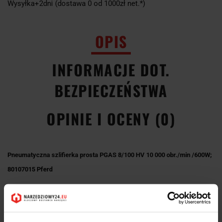
Wysyłka+2dni (dostawa 0 od 1000zł net.*)
OPIS
INFORMACJE DOT.
BEZPIECZEŃSTWA
OPINIE I OCENY (0)
Pneumatyczna szlifierka prosta PGAS 8/100 HV 10 000 obr./min /600W;
80107015 Pferd
Napęd jest wyposażony w uchwyt narzędziowy z tuleją zaciskową
do narzędzi trzpieniowych.
Wyjście powietrza napędu pneumatycznego znajduje się z tyłu.
Napęd pneumatyczny z wbudowanym regulatorem siły