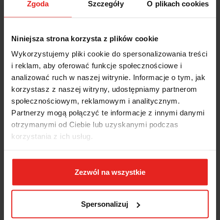
Zgoda
Szczegóły
O plikach cookies
odśrodkowej musi być eksploatowany z olejem.
Dzięki zaworowi suwakowemu napęd posiada funkcję wyłącznika
bezpieczeństwa. Poręczna obsługa napędu.
Niniejsza strona korzysta z plików cookie
Zalety:
Wykorzystujemy pliki cookie do spersonalizowania treści
Brak wirowania pyłu po stronie obrabianego elementu.
i reklam, aby oferować funkcje społecznościowe i
Wbudowany regulator siły odśrodkowej zapewnia stałą prędkość
obrotową podczas pracy.
analizować ruch w naszej witrynie. Informacje o tym, jak
Bezpieczna praca dzięki wyłącznikowi bezpieczeństwa.
korzystasz z naszej witryny, udostępniamy partnerom
Łatwe prowadzenie przy średniej mocy.
społecznościowym, reklamowym i analitycznym.
Wskazówki dotyczące bezpieczeństwa:
Aby zapobiec przedwczesnemu
Partnerzy mogą połączyć te informacje z innymi danymi
uszkodzeniu, napęd musi być eksploatowany z zachowaniem podanej
otrzymanymi od Ciebie lub uzyskanymi podczas
prędkości kroplenia oleju.
korzystania z ich usług.
Zawartość / zakres dostawy:
Przewód odprowadzający powietrze 1 m i
przewód doprowadzający powietrze 3 m z zewnętrznym gwintem 1/4" i
szybkozłączem męskim z gwintem (STGI), tuleją zaciskową 6 mm, 2
Zezwól na wszystkie
klucze mocujące.
Dane techniczne:
Spersonalizuj
Ciśnienie robocze: 6.3 bar
Długość: 205 mm