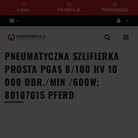
O NAS
PROMOCJE
PRODUCENCI
Zaloguj się
Zarejestruj się
PNEUMATYCZNA SZLIFIERKA
Dodaj zgłoszenie
PROSTA PGAS 8/100 HV 10
000 OBR./MIN /600W;
80107015 PFERD