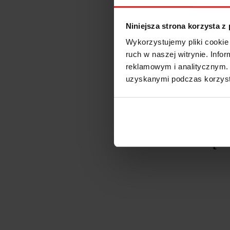
Kierunek
Zestaw ło
Poziom ha
Niniejsza strona korzysta z
Waga [g]:
Wykorzystujemy pliki cookie 
Max. Ø c
Max. Ø na
ruch w naszej witrynie. Inf
Montaż ze
reklamowym i analitycznym. 
uzyskanymi podczas korzysta