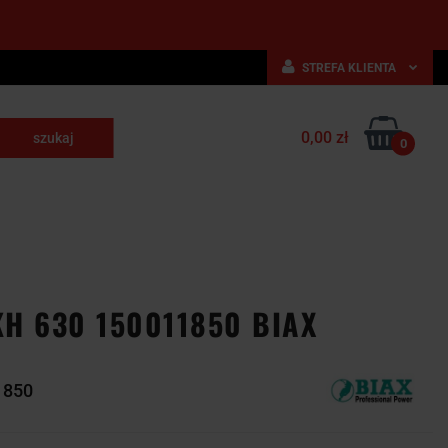
STREFA KLIENTA
Zaloguj się
0,00 zł
Zarejestruj się
0
skrawające
Dodaj zgłoszenie
NARZĘDZIA
WYPOSAŻENIE
E
SKRAWAJĄCE
PRZEMYSŁOWE
H 630 150011850 BIAX
1850