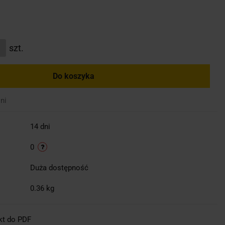
szt.
Do koszyka
ni
14 dni
0
Duża dostępność
0.36 kg
kt do PDF