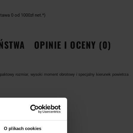
tawa 0 od 1000zł net.*)
EŃSTWA
OPINIE I OCENY (0)
paktowy rozmiar, wysoki moment obrotowy i specjalny kierunek powietrza
O plikach cookies