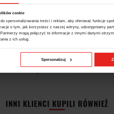
 powietrza wywiewanego: Naprzód
żysk przednich: Pojedynczy
łasu [db (A)]: 78
 plików cookie
 360
do spersonalizowania treści i reklam, aby oferować funkcje sp
hwytu narzędzia [mm]: 8
rzędzia z węglików spiekanych [mm]: 10
ormacje o tym, jak korzystasz z naszej witryny, udostępniamy p
społu węża: 001366502 (brak w zestawie)
Partnerzy mogą połączyć te informacje z innymi danymi otrzym
nia z ich usług.
Spersonalizuj
Z
INNI KLIENCI KUPILI RÓWNIEŻ