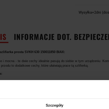
Wysyłka+2dni (dos
IS
INFORMACJE DOT. BEZPIECZ
zlifierka prosta SVKH 630 150011850 BIAX:
e i mocna - te dwie cechy idealnie pasują do siebie w tym urządzeniu. Kom
rzodu to dodatkowe cechy, które ułatwiają prace tą szlifierką.
e:
150011850
mówienia:
 260
wietrza [l / min]: 420
 / s²]: <2,5
 minutę [min¯¹]: 30 000
Szczegóły
źwigniowy