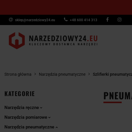
sklep@narzedziowy24.eu
+48 600 414 313
Narzędzia ręczn
Narzędzia dyna
NARZĘDZIA
NARZĘDZIA
NARZĘDZI
Wyposażenie pr
RĘCZNE
POMIAROWE
PNEUMAT
Strona główna
Narzędzia pneumatyczne
Szlifierki pneumatyc
PNEUMA
KATEGORIE
Narzędzia ręczne
Narzędzia pomiarowe
Narzędzia pneumatyczne