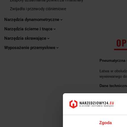
Zwijadła i przewody ciśnieniowe
Narzędzia dynamometryczne
Narzędzia ścierne i tnące
Narzędzia skrawające
OP
Wyposażenie przemysłowe
Pneumatyczna s
Łatwa w obsłudz
wywiewanego do p
Dane techniczn
Numer za
Moc [W]:
Zużycie po
Drgania [m
Obroty na
Zgoda
Zawór: D