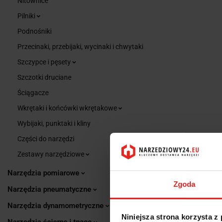
Nitownice
Pilniki
Podnośniki
Przecinaki, przebijaki, wycinaki i chwytaki
Szczypce i pęsety
Szczotki druciane
Ściągacze
Wkrętaki i końcówki wkrętakowe
Wybijaki, punktaki i kliny
Części do narzędzi
Zestawy narzędziowe
Narzędzia pomiarowe
Zgoda
Narzędzia pneumatyczne
Narzędzia dynamometryczne
Niniejsza strona korzysta z
Narzędzia ścierne i tnące