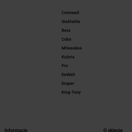
Cromwell
Stahlwille
Beta
Coba
Milwaukee
Kuźnia
Pro
DeWalt
Draper
King-Tony
Informacje
O sklepie