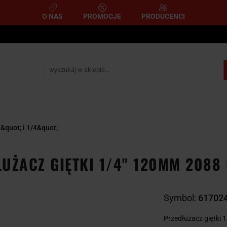
O NAS
PROMOCJE
PRODUCENCI
e
Narzędzia pomiarowe
Narzędzia pneumatyczne
mometryczne
Narzędzia ścierne i tnące
Narzędzia 
A
NARZĘDZIA
NARZĘDZIA
zemysłowe
YCZNE
DYNAMOMETRYCZNE
ŚCIERNE I TNĄC
&quot; i 1/4&quot;
UŻACZ GIĘTKI 1/4" 120MM 2088
Symbol:
61702
Przedłużacz giętki