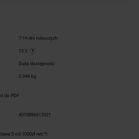
7-14 dni roboczych
13.5
Duża dostępność
0.046 kg
kt do PDF
4010886617021
tawa 0 od 1000zł net.*)