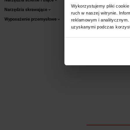
OP
Wykorzystujemy pliki cookie 
Narzędzia skrawające
ruch w naszej witrynie. Inf
Wyposażenie przemysłowe
reklamowym i analitycznym. 
Przedłużacz gi
uzyskanymi podczas korzysta
Produkt 
Wykonani