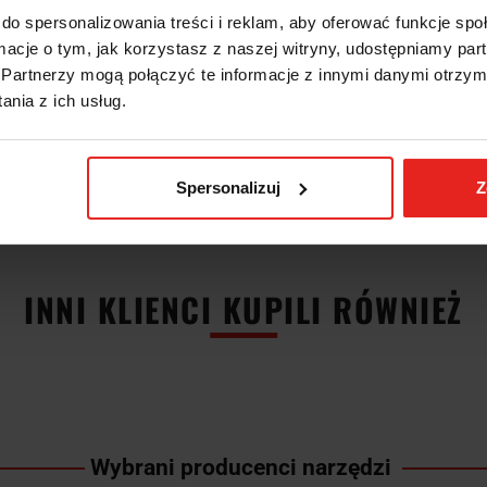
IS
INFORMACJE DOT. BEZPIECZ
do spersonalizowania treści i reklam, aby oferować funkcje sp
ormacje o tym, jak korzystasz z naszej witryny, udostępniamy p
Partnerzy mogą połączyć te informacje z innymi danymi otrzym
ętki 1/4" 120mm 2088 6170240 GEDORE:
nia z ich usług.
przeznaczony do ręcznie pokręcanych kluczy nasadkowych z gniazdem 4-kąt
e: stal GEDORE-Vanadium 31CrV3, szlifowany, chromowany.
Spersonalizuj
Z
INNI KLIENCI KUPILI RÓWNIEŻ
Wybrani producenci narzędzi