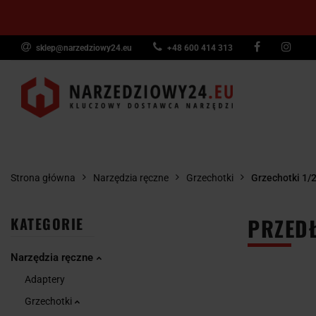
sklep@narzedziowy24.eu
+48 600 414 313
Narzędzia ręczn
Narzędzia dyna
NARZĘDZIA
NARZĘDZIA
NARZĘDZI
Wyposażenie pr
RĘCZNE
POMIAROWE
PNEUMAT
Strona główna
Narzędzia ręczne
Grzechotki
Grzechotki 1/2
PRZEDŁ
KATEGORIE
Narzędzia ręczne
Adaptery
Grzechotki