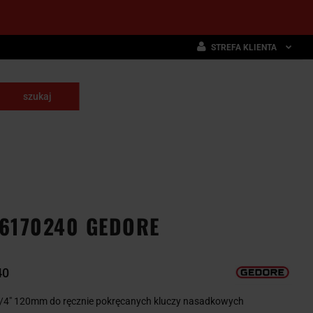
STREFA KLIENTA
Zaloguj się
Zarejestruj się
skrawające
Dodaj zgłoszenie
NARZĘDZIA
WYPOSAŻENIE
E
SKRAWAJĄCE
PRZEMYSŁOWE
 6170240 GEDORE
40
 1/4" 120mm do ręcznie pokręcanych kluczy nasadkowych