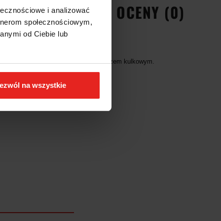
EŃSTWA
OPINIE I OCENY (0)
ołecznościowe i analizować
artnerom społecznościowym,
anymi od Ciebie lub
nym wg DIN 3120, ISO 1174, z ustalaczem kulkowym.
ezwól na wszystkie