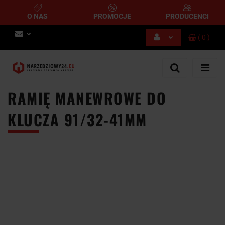
O NAS
PROMOCJE
PRODUCENCI
(
0
)
Zaloguj się
Zarejestruj się
Dodaj zgłoszenie
RAMIĘ MANEWROWE DO
KLUCZA 91/32-41MM