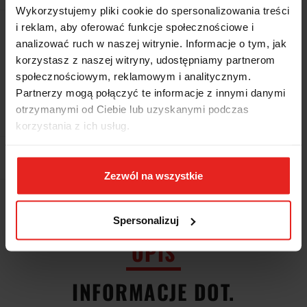
Wykorzystujemy pliki cookie do spersonalizowania treści
i reklam, aby oferować funkcje społecznościowe i
Wysyłka w ciągu
5 dni
analizować ruch w naszej witrynie. Informacje o tym, jak
Cena przesyłki
0
korzystasz z naszej witryny, udostępniamy partnerom
społecznościowym, reklamowym i analitycznym.
Dostępność
Brak towaru
Partnerzy mogą połączyć te informacje z innymi danymi
otrzymanymi od Ciebie lub uzyskanymi podczas
Waga
1.04 kg
korzystania z ich usług.
Pobierz produkt do PDF
Zezwól na wszystkie
EAN
8013629420922
Spersonalizuj
OPIS
INFORMACJE DOT.