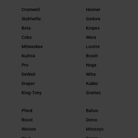
Cromwell
Haimer
Stahlwille
Gedore
Beta
Knipex
Coba
Wera
Milwaukee
Loctite
Kuźnia
Bosch
Pro
Noga
DeWalt
Wiha
Draper
Kukko
King-Tony
Grattec
Pferd
Bahco
Rocol
Dotco
Weicon
Mitutoyo