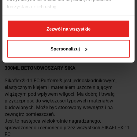
INFORMACJE DOT.
korzystania z ich usług.
BEZPIECZEŃSTWA
Zezwól na wszystkie
OPINIE I OCENY (0)
Spersonalizuj
SIKAFLEX 11FC PURFORM KLEJ USZCZELNIAJĄCY
300ML BETONOWOSZARY SIKA
Sikaflex®-11 FC Purform® jest jednoskładnikowym,
elastycznym klejem i materiałem uszczelniającym
wiążącym pod wpływem wilgoci. Ma dobrą i trwałą
przyczepność do większości typowych materiałów
budowlanych. Może być stosowany wewnątrz i na
zewnątrz pomieszczeń.
Jest to następca wielokrotnie nagradzanego,
sprawdzonego i cenionego przez wszystkich SIKAFLEX-11
FC.