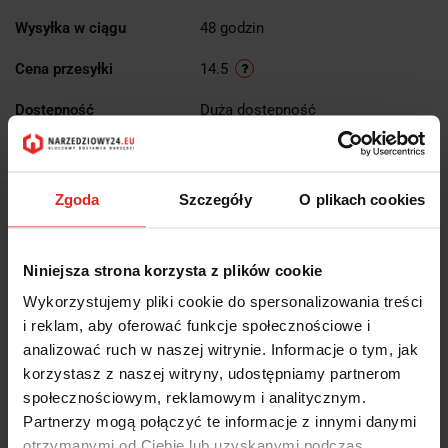
Wysyłka w ciągu
48 godzin
Cena przesyłki
14.5
Dostępność
Duża dostępność
Waga
0.46 kg
Zgoda
Szczegóły
O plikach cookies
Pobierz produkt do PDF
Niniejsza strona korzysta z plików cookie
EAN
7612895734613
Wykorzystujemy pliki cookie do spersonalizowania treści
i reklam, aby oferować funkcje społecznościowe i
Wysyłka+2dni (dostawa 0 od 1000zł net.*)
analizować ruch w naszej witrynie. Informacje o tym, jak
korzystasz z naszej witryny, udostępniamy partnerom
społecznościowym, reklamowym i analitycznym.
OPIS
Partnerzy mogą połączyć te informacje z innymi danymi
otrzymanymi od Ciebie lub uzyskanymi podczas