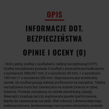
OPIS
INFORMACJE DOT.
BEZPIECZEŃSTWA
OPINIE I OCENY (0)
- Stół z jedną szafką z szufladami i tablicą narzędziową(C57P).
Szafka narzędziowa posiada 5 szuflad z prowadnicami kulkowymi,
o wymiarach 588x367 mm, 3 o wysokości 90 mm, 1 o wysokości
180 mm i 1 o wysokości 280 mm. Wyposażona jest wcentralny
zamek. Do szuflad pasują wkłady profilowane na narzędzia. Tablica
narzędziowa może być zawieszana na ścianie (otwory w tylnej
ściance). Posiada zamykaną na zamek aluminiową żaluzję.
Wewnątrz znajdują się trzy wyjmowane panele zperforowanej
blachy do zawieszania narzędzi. Blat roboczy z drewna klejonego
wielowarstwowo, laminowanego tworzywem sztucznym, posiada