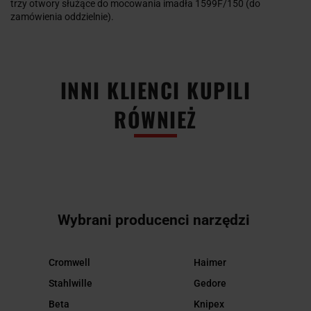
trzy otwory służące do mocowania imadła 1599F/150 (do
zamówienia oddzielnie).
INNI KLIENCI KUPILI
RÓWNIEŻ
Wybrani producenci narzędzi
Cromwell
Haimer
Stahlwille
Gedore
Beta
Knipex