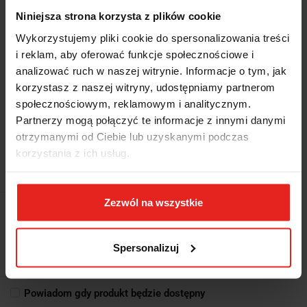
Niniejsza strona korzysta z plików cookie
Wykorzystujemy pliki cookie do spersonalizowania treści
i reklam, aby oferować funkcje społecznościowe i
analizować ruch w naszej witrynie. Informacje o tym, jak
korzystasz z naszej witryny, udostępniamy partnerom
społecznościowym, reklamowym i analitycznym.
Symbol:
5700/C57S/C-
Partnerzy mogą połączyć te informacje z innymi danymi
O
otrzymanymi od Ciebie lub uzyskanymi podczas
STÓŁ WARSZTATOWY Z DWIEMA SZAFKAMI, DZIESIĘĆ SZUFLAD,
korzystania z ich usług.
BLAT Z DREWNA KLEJONEGO WARSTWOWO, PUSTY, MODEL
5700/C57SCO, POMARAŃCZOWY, 830X1900X790MM
Zezwól na wszystkie
Brak towaru
16937.10
Spersonalizuj
16937.10
Powiadom gdy produkt będzie dostępny