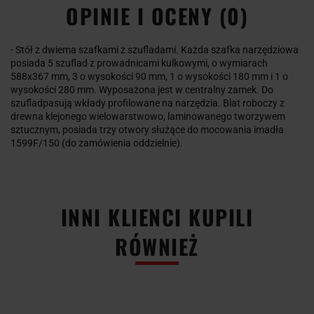
OPINIE I OCENY (0)
- Stół z dwiema szafkami z szufladami. Każda szafka narzędziowa
posiada 5 szuflad z prowadnicami kulkowymi, o wymiarach
588x367 mm, 3 o wysokości 90 mm, 1 o wysokości 180 mm i 1 o
wysokości 280 mm. Wyposażona jest w centralny zamek. Do
szufladpasują wkłady profilowane na narzędzia. Blat roboczy z
drewna klejonego wielowarstwowo, laminowanego tworzywem
sztucznym, posiada trzy otwory służące do mocowania imadła
1599F/150 (do zamówienia oddzielnie).
INNI KLIENCI KUPILI
RÓWNIEŻ