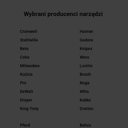
Wybrani producenci narzędzi
Cromwell
Haimer
Stahlwille
Gedore
Beta
Knipex
Coba
Wera
Milwaukee
Loctite
Kuźnia
Bosch
Pro
Noga
DeWalt
Wiha
Draper
Kukko
King-Tony
Grattec
Pferd
Bahco