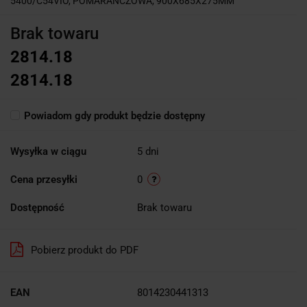
5400/C54VIO, POMARAŃCZOWA, 900X685X275MM
Brak towaru
2814.18
2814.18
Powiadom gdy produkt będzie dostępny
Wysyłka w ciągu
5 dni
Cena przesyłki
0
Dostępność
Brak towaru
Pobierz produkt do PDF
EAN
8014230441313