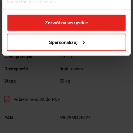
korzystania z ich usług.
2645.82
Do przechowalni
Zezwól na wszystkie
Powiadom gdy produkt będzie dostępny
Spersonalizuj
Wysyłka w ciągu
48 godzin
Cena przesyłki
210
Dostępność
Brak towaru
Waga
50 kg
Pobierz produkt do PDF
EAN
5907558426427