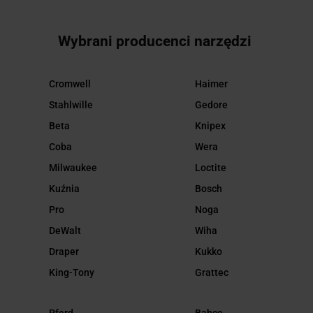
Wybrani producenci narzędzi
Cromwell
Haimer
Stahlwille
Gedore
Beta
Knipex
Coba
Wera
Milwaukee
Loctite
Kuźnia
Bosch
Pro
Noga
DeWalt
Wiha
Draper
Kukko
King-Tony
Grattec