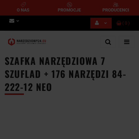
O NAS
PROMOCJE
PRODUCENCI
(
0
)
Zaloguj się
Zarejestruj się
Dodaj zgłoszenie
SZAFKA NARZĘDZIOWA 7
SZUFLAD + 176 NARZĘDZI 84-
222-12 NEO