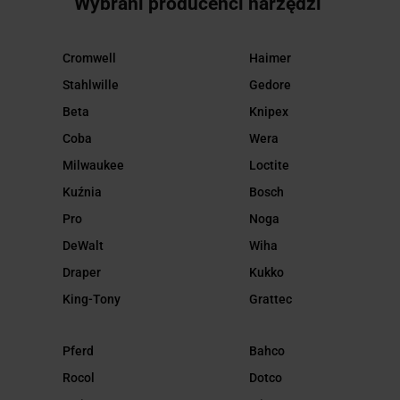
Wybrani producenci narzędzi
Cromwell
Haimer
Stahlwille
Gedore
Beta
Knipex
Coba
Wera
Milwaukee
Loctite
Kuźnia
Bosch
Pro
Noga
DeWalt
Wiha
Draper
Kukko
King-Tony
Grattec
Pferd
Bahco
Rocol
Dotco