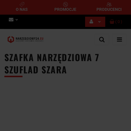
O NAS
PROMOCJE
PRODUCENCI
(
0
)
Zaloguj się
Zarejestruj się
Dodaj zgłoszenie
SZAFKA NARZĘDZIOWA 7
SZUFLAD SZARA