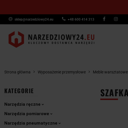
sklep@narzedziowy24.eu
+48 600 414 313
Narzędzia ręczn
Narzędzia dyna
NARZĘDZIA
NARZĘDZIA
NARZĘDZI
Wyposażenie pr
RĘCZNE
POMIAROWE
PNEUMAT
Strona główna
Wyposażenie przemysłowe
Meble warsztatowe
SZAFKA
KATEGORIE
Narzędzia ręczne
Narzędzia pomiarowe
Narzędzia pneumatyczne