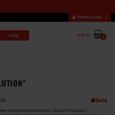
STREFA KLIENTA
Zaloguj się
0,00 zł
Zarejestruj się
0
skrawające
Dodaj zgłoszenie
NARZĘDZIA
WYPOSAŻENIE
E
SKRAWAJĄCE
PRZEMYSŁOWE
LUTION"
C53
OWA WISZĄCA DWUDRZWIOWA, Z BLACHY STALOWEJ,