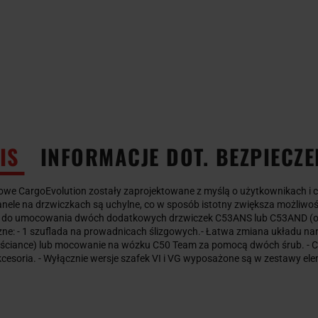
IS
INFORMACJE DOT. BEZPIECZ
owe CargoEvolution zostały zaprojektowane z myślą o użytkownikach i ch
nele na drzwiczkach są uchylne, co w sposób istotny zwiększa możliwo
 do umocowania dwóch dodatkowych drzwiczek C53ANS lub C53AND (opc
ne: - 1 szuflada na prowadnicach ślizgowych.- Łatwa zmiana układu nar
j ściance) lub mocowanie na wózku C50 Team za pomocą dwóch śrub. - Ce
kcesoria. - Wyłącznie wersje szafek VI i VG wyposażone są w zestawy el