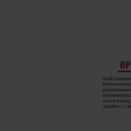
OP
Szafki narzędzi
Perforowane pa
przystosowane
charakterystycz
otwory w tylne
nasadki1/2" i a