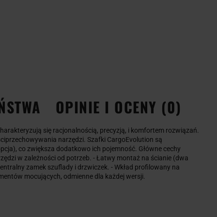
EŃSTWA
OPINIE I OCENY (0)
arakteryzują się racjonalnością, precyzją, i komfortem rozwiązań.
ściprzechowywania narzędzi. Szafki CargoEvolution są
ja), co zwiększa dodatkowo ich pojemność. Główne cechy
zędzi w zależności od potrzeb. - Łatwy montaż na ścianie (dwa
ntralny zamek szuflady i drzwiczek. - Wkład profilowany na
ementów mocujących, odmienne dla każdej wersji.