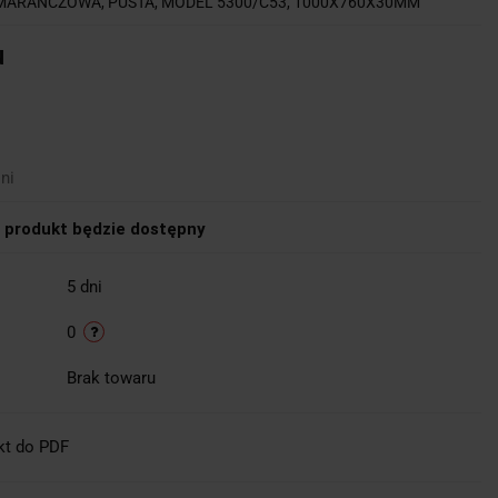
ARAŃCZOWA, PUSTA, MODEL 5300/C53, 1000X760X30MM
u
ni
produkt będzie dostępny
5 dni
0
Brak towaru
kt do PDF