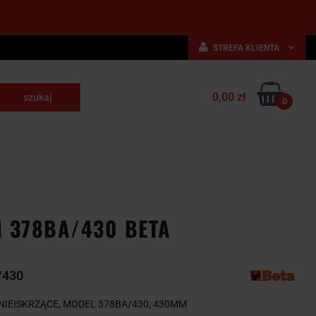
STREFA KLIENTA
Zaloguj się
0,00 zł
Zarejestruj się
0
skrawające
Dodaj zgłoszenie
NARZĘDZIA
WYPOSAŻENIE
E
SKRAWAJĄCE
PRZEMYSŁOWE
M 378BA/430 BETA
/430
NIEISKRZĄCE, MODEL 378BA/430, 430MM