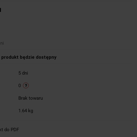
u
ni
produkt będzie dostępny
5 dni
0
Brak towaru
1.64 kg
kt do PDF