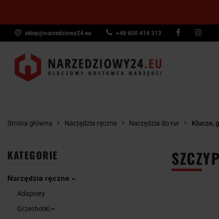
sklep@narzedziowy24.eu
+48 600 414 313
Narzędzia ręczn
Narzędzia dyna
NARZĘDZIA
NARZĘDZIA
NARZĘDZI
Wyposażenie pr
RĘCZNE
POMIAROWE
PNEUMAT
Strona główna
Narzędzia ręczne
Narzędzia do rur
Klucze, g
SZCZYP
KATEGORIE
Narzędzia ręczne
Adaptery
Grzechotki