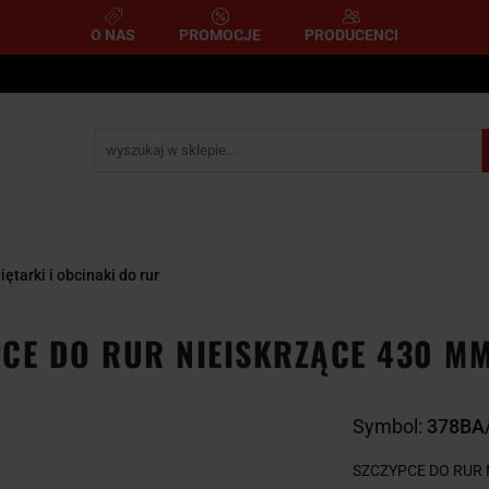
O NAS
PROMOCJE
PRODUCENCI
e
Narzędzia pomiarowe
Narzędzia pneumatyczne
mometryczne
Narzędzia ścierne i tnące
Narzędzia 
A
NARZĘDZIA
NARZĘDZIA
zemysłowe
YCZNE
DYNAMOMETRYCZNE
ŚCIERNE I TNĄC
iętarki i obcinaki do rur
CE DO RUR NIEISKRZĄCE 430 M
Symbol:
378BA
SZCZYPCE DO RUR 