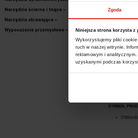
OP
Narzędzia ścierne i tnące
Zgoda
Narzędzia skrawające
SZCZYPCE DO 
Wyposażenie przemysłowe
Niniejsza strona korzysta z
Narzędzia nieisk
Wykorzystujemy pliki cookie 
cieczy lub gazó
ruch w naszej witrynie. Inf
CHARAKTERYS
reklamowym i analitycznym. 
Odporne na koro
uzyskanymi podczas korzysta
INFORMACJE O
długość 
waga 1,5
Ø max 4
SYMBOL PROD
378BA/43