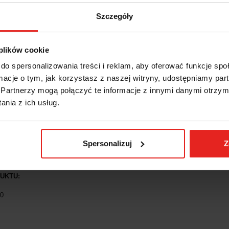
IS
INFORMACJE DOT. BEZPIECZ
Szczegóły
RUR NIEISKRZĄCE
 plików cookie
rzące zaprojektowane są specjalnie do bezpiecznych działań w środowisku p
do spersonalizowania treści i reklam, aby oferować funkcje sp
w, oraz do innych zastosowań, które wymagają użycia antymagnetycznych nar
ormacje o tym, jak korzystasz z naszej witryny, udostępniamy p
TYKA PRODUKTU:
Partnerzy mogą połączyć te informacje z innymi danymi otrzym
zję i negatywny wpływ czynników zewnętrznych.
nia z ich usług.
 PRODUKCIE:
(L) 430 mm
Spersonalizuj
Z
 kg
9 mm
UKTU:
0