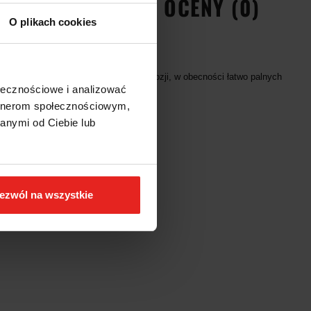
EŃSTWA
OPINIE I OCENY (0)
O plikach cookies
otencjalnie narażonym na ryzyko eksplozji, w obecności łatwo palnych
ołecznościowe i analizować
zędzi odpornych na korozję.
artnerom społecznościowym,
anymi od Ciebie lub
ezwól na wszystkie