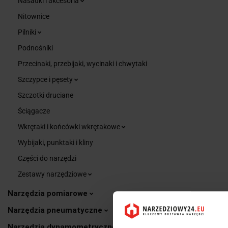
Nasadki i akcesoria
Nitownice
Pilniki
Podnośniki
Przecinaki, przebijaki, wycinaki i chwytaki
Szczypce i pęsety
Szczotki druciane
Ściągacze
Wkrętaki i końcówki wkrętakowe
Wybijaki, punktaki i kliny
Części do narzędzi
Zestawy narzędziowe
Narzędzia pomiarowe
Narzędzia pneumatyczne
Narzędzia dynamometryczne