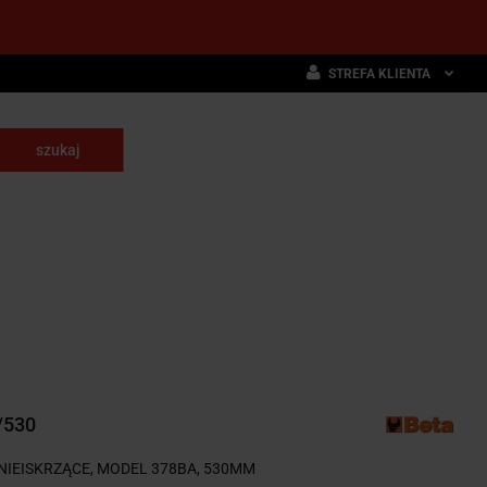
STREFA KLIENTA
Zaloguj się
Zarejestruj się
skrawające
Dodaj zgłoszenie
NARZĘDZIA
WYPOSAŻENIE
E
SKRAWAJĄCE
PRZEMYSŁOWE
/530
NIEISKRZĄCE, MODEL 378BA, 530MM