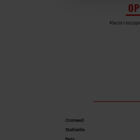
OP
Klucze i szczypc
Cromwell
Stahlwille
Beta