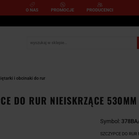
O NAS
PROMOCJE
PRODUCENCI
e
Narzędzia pomiarowe
Narzędzia pneumatyczne
mometryczne
Narzędzia ścierne i tnące
Narzędzia 
A
NARZĘDZIA
NARZĘDZIA
zemysłowe
YCZNE
DYNAMOMETRYCZNE
ŚCIERNE I TNĄC
iętarki i obcinaki do rur
PCE DO RUR NIEISKRZĄCE 530MM
Symbol:
378BA
SZCZYPCE DO RUR 