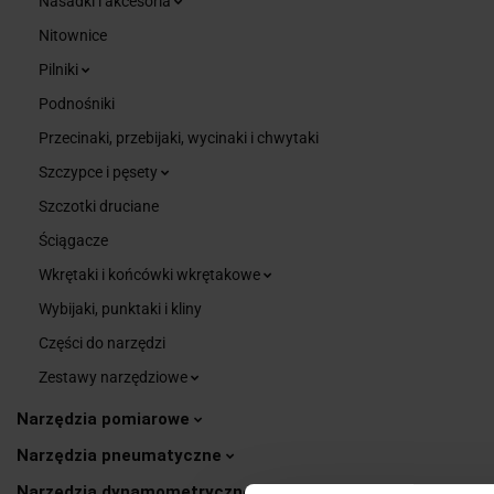
Nasadki i akcesoria
Nitownice
Pilniki
Podnośniki
Przecinaki, przebijaki, wycinaki i chwytaki
Szczypce i pęsety
Szczotki druciane
Ściągacze
Wkrętaki i końcówki wkrętakowe
Wybijaki, punktaki i kliny
Części do narzędzi
Zestawy narzędziowe
Narzędzia pomiarowe
Narzędzia pneumatyczne
Narzędzia dynamometryczne