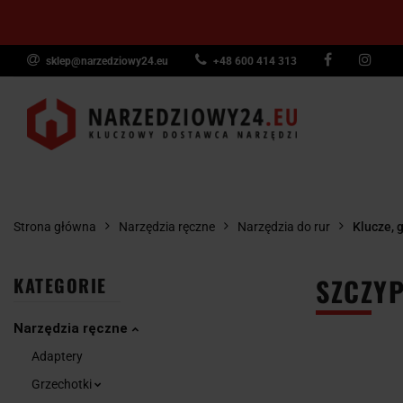
sklep@narzedziowy24.eu
+48 600 414 313
Narzędzia ręczn
Narzędzia dyna
NARZĘDZIA
NARZĘDZIA
NARZĘDZI
Wyposażenie pr
RĘCZNE
POMIAROWE
PNEUMAT
Strona główna
Narzędzia ręczne
Narzędzia do rur
Klucze, g
SZCZY
KATEGORIE
Narzędzia ręczne
Adaptery
Grzechotki