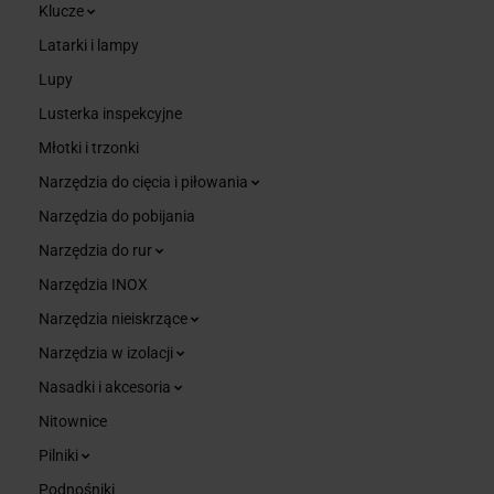
Klucze
Latarki i lampy
Lupy
Lusterka inspekcyjne
Młotki i trzonki
Narzędzia do cięcia i piłowania
Narzędzia do pobijania
Narzędzia do rur
Narzędzia INOX
Narzędzia nieiskrzące
Narzędzia w izolacji
Nasadki i akcesoria
Nitownice
Pilniki
Podnośniki