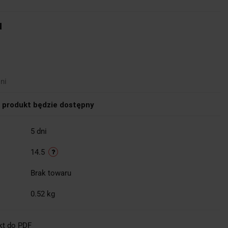
u
ni
produkt będzie dostępny
5 dni
14.5
Brak towaru
0.52 kg
kt do PDF