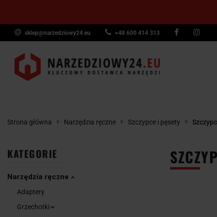
sklep@narzedziowy24.eu
+48 600 414 313
Narzędzia ręczn
Narzędzia dyna
NARZĘDZIA
NARZĘDZIA
NARZĘDZI
Wyposażenie pr
RĘCZNE
POMIAROWE
PNEUMAT
Strona główna
Narzędzia ręczne
Szczypce i pęsety
Szczypc
SZCZY
KATEGORIE
Narzędzia ręczne
Adaptery
Grzechotki