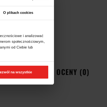
O plikach cookies
ołecznościowe i analizować
artnerom społecznościowym,
anymi od Ciebie lub
EŃSTWA
OPINIE I OCENY (0)
ezwól na wszystkie
, 200MM