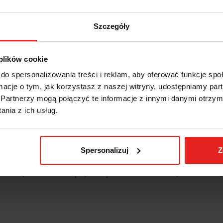
Szczegóły
 plików cookie
do spersonalizowania treści i reklam, aby oferować funkcje sp
ormacje o tym, jak korzystasz z naszej witryny, udostępniamy p
Partnerzy mogą połączyć te informacje z innymi danymi otrzym
nia z ich usług.
IS
INFORMACJE DOT. BEZPIECZ
Spersonalizuj
Z
TAWNE, SAMOBLOKUJĄCE, SZCZĘKI PŁASKIE SZEROKIE, MODEL 1063