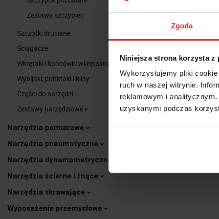
Zestawy szczypiec
Zgoda
Szczotki druciane
Ściągacze
Niniejsza strona korzysta z
Wkrętaki i końcówki wkrętakowe
Wykorzystujemy pliki cookie 
Wybijaki, punktaki i kliny
ruch w naszej witrynie. Inf
Części do narzędzi
reklamowym i analitycznym. 
uzyskanymi podczas korzysta
Zestawy narzędziowe
Narzędzia pomiarowe
OP
Narzędzia pneumatyczne
Narzędzia dynamometryczne
SZCZYPCE NAS
Narzędzia ścierne i tnące
Narzędzia skrawające
Wyposażenie przemysłowe