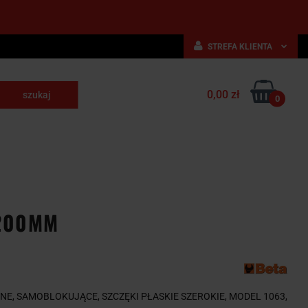
STREFA KLIENTA
Zaloguj się
0,00 zł
Zarejestruj się
0
skrawające
Dodaj zgłoszenie
NARZĘDZIA
WYPOSAŻENIE
E
SKRAWAJĄCE
PRZEMYSŁOWE
 200MM
E, SAMOBLOKUJĄCE, SZCZĘKI PŁASKIE SZEROKIE, MODEL 1063,