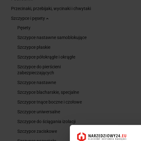
Przecinaki, przebijaki, wycinaki i chwytaki
Szczypce i pęsety
Pęsety
Szczypce nastawne samoblokujące
Szczypce płaskie
Szczypce półokrągłe i okrągłe
Szczypce do pierścieni
zabezpieczających
Szczypce nastawne
Szczypce blacharskie, specjalne
Szczypce tnące boczne i czołowe
Szczypce uniwersalne
Szczypce do ściągania izolacji
Szczypce zaciskowe
Szczypce pozostałe