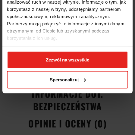
analizować ruch w naszej witrynie. Informacje o tym, jak
Dostępność
Brak towaru
korzystasz z naszej witryny, udostępniamy partnerom
Waga
1.55 kg
społecznościowym, reklamowym i analitycznym.
Partnerzy mogą połączyć te informacje z innymi danymi
otrzymanymi od Ciebie lub uzyskanymi podczas
Pobierz produkt do PDF
korzystania z ich usług.
EAN
8014230938585
Zezwól na wszystkie
OPIS
Spersonalizuj
INFORMACJE DOT.
BEZPIECZEŃSTWA
OPINIE I OCENY (0)