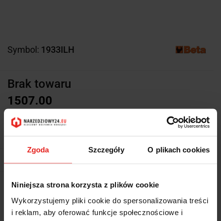
Symbol:
1933ILH
Brak towaru
1507.00
1507.00
Do przechowalni
Zgoda
Szczegóły
O plikach cookies
Powiadom gdy produkt będzie dostępny
Niniejsza strona korzysta z plików cookie
Wysyłka w ciągu
5 dni
Wykorzystujemy pliki cookie do spersonalizowania treści
Cena przesyłki
0
i reklam, aby oferować funkcje społecznościowe i