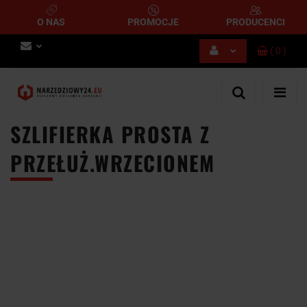
O NAS
PROMOCJE
PRODUCENCI
(
0
)
Zaloguj się
Zarejestruj się
Dodaj zgłoszenie
SZLIFIERKA PROSTA Z
PRZEŁUŻ.WRZECIONEM