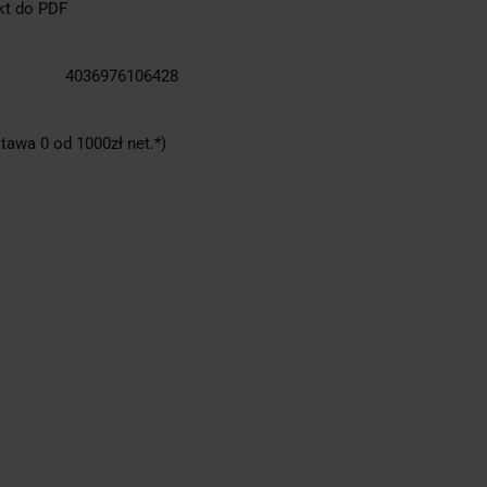
kt do PDF
4036976106428
tawa 0 od 1000zł net.*)