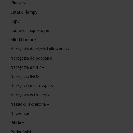
Klucze
Latarki i lampy
Lupy
Lusterka inspekcyjne
Młotki i trzonki
Narzędzia do cięcia i piłowania
Narzędzia do pobijania
Narzędzia do rur
Narzędzia INOX
Narzędzia nieiskrzące
Narzędzia w izolacji
Nasadki i akcesoria
Nitownice
Pilniki
Podnośniki