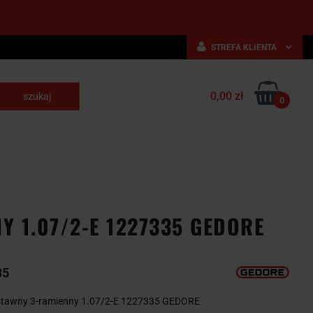
STREFA KLIENTA
Zaloguj się
0,00 zł
Zarejestruj się
0
skrawające
Dodaj zgłoszenie
NARZĘDZIA
WYPOSAŻENIE
E
SKRAWAJĄCE
PRZEMYSŁOWE
 1.07/2-E 1227335 GEDORE
35
stawny 3-ramienny 1.07/2-E 1227335 GEDORE