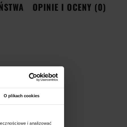
EŃSTWA
OPINIE I OCENY (0)
O plikach cookies
ołecznościowe i analizować