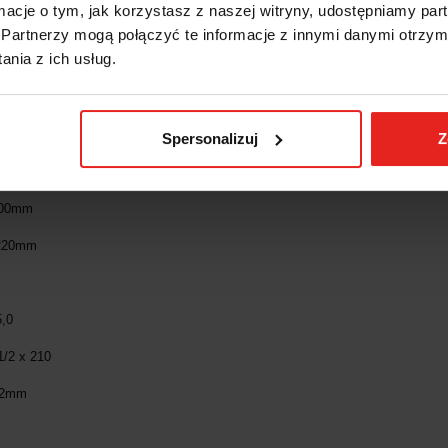
ormacje o tym, jak korzystasz z naszej witryny, udostępniamy p
Partnerzy mogą połączyć te informacje z innymi danymi otrzym
nia z ich usług.
e:
re: 1227335
Spersonalizuj
Z
mm
100mm
 220mm
m
5,0
1/2 x 210
22mm