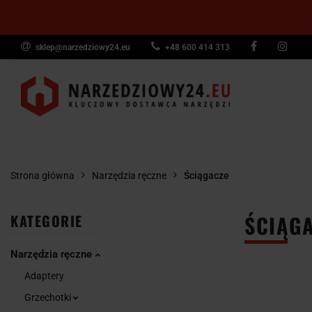
sklep@narzedziowy24.eu
+48 600 414 313
Narzędzia ręczn
Narzędzia dyna
NARZĘDZIA
NARZĘDZIA
NARZĘDZI
Wyposażenie pr
RĘCZNE
POMIAROWE
PNEUMAT
Strona główna
Narzędzia ręczne
Ściągacze
ŚCIĄGA
KATEGORIE
Narzędzia ręczne
Adaptery
Grzechotki