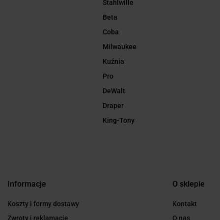
Stahlwille
Beta
Coba
Milwaukee
Kuźnia
Pro
DeWalt
Draper
King-Tony
Informacje
O sklepie
Koszty i formy dostawy
Kontakt
Zwroty i reklamacje
O nas