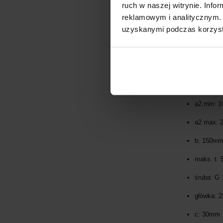
ruch w naszej witrynie. Inf
reklamowym i analitycznym. 
uzyskanymi podczas korzysta
Dane techniczn
kod Gedo
a1: 160
a2 min: 
a2 max:
b: 150m
maks. t: 
śruba: G 
główka: 
c: 30mm