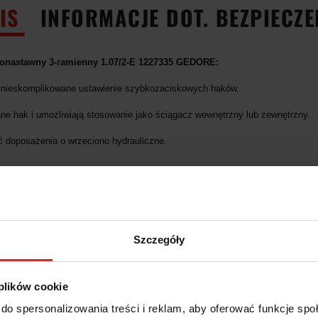
IS
INFORMACJE DOT. BEZPIECZ
onastawny 3-ramienny 1.07/2-E 1227335 GEDORE:
i nieskomplikowane ustawienie szybkozaciskowych haków.
ne hak i umożliwiają stosowanie jako ściągacz wewnętrzny lub zewnętrzny.
 doposażenia o wrzeciono hydrauliczne.
Szczegóły
 plików cookie
do spersonalizowania treści i reklam, aby oferować funkcje sp