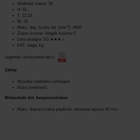
Wielkość ziarna: 30
H: 55
T: 22,23
W: 20
-1
Maks. dop. liczba obr. [min
]: 8600
Ziarno ścierne: Węglik krzemu C
Linia wydajna SG ★★★☆
KAT. waga: kg
Legenda i oznaczenia tarcz:
Zalety:
Wysokie zdolności szlifujące.
Duża żywotność.
Wskazówki dot. bezpieczeństwa:
Maks. dopuszczalna prędkość obrotowa wynosi 50 m/s.