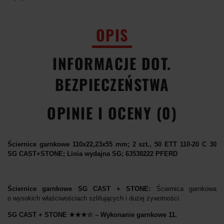
OPIS
INFORMACJE DOT.
BEZPIECZEŃSTWA
OPINIE I OCENY (0)
Ściernice garnkowe 110x22,23x55 mm; 2 szt., 50 ETT 110-20 C 30
SG CAST+STONE; Linia wydajna SG; 63538222 PFERD
Ściernice garnkowe SG CAST + STONE:
Ściernica garnkowa
o wysokich właściwościach szlifujących i dużej żywotności.
SG CAST + STONE ★★★☆ – Wykonanie garnkowe 11.