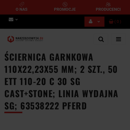
O NAS
PROMOCJE
PRODUCENCI
(
0
)
Zaloguj się
Zarejestruj się
Dodaj zgłoszenie
ŚCIERNICA GARNKOWA
110X22,23X55 MM; 2 SZT., 50
ETT 110-20 C 30 SG
CAST+STONE; LINIA WYDAJNA
SG; 63538222 PFERD