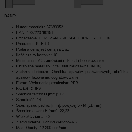
DANE:
Numer materiału: 67689052
EAN: 4007220790151
Oznaczenie: PFR 125-M Z 40 SGP CURVE STEELOX
Producent: PFERD
Podana cena jest ceną za 1 szt.
Ilość szt. w kartonie: 10
Minimalna ilość zamówienia: 10 szt (1 opakowanie)
Obrabiane materiały: Stal, stal nierdzewna (INOX)
Zadania obróbcze: Obróbka spawów pachwinowych, obróbka
spawów, fazowanie, odgratowywanie
Forma: Wykonanie promieniste PFR
Kształt: CURVE
Średnica tarczy
D
[mm]: 125
Szerokość: 14
Szer. spawu pachw. [mm]: powyżej 5 - M (11 mm)
Średnica otworu
H
[mm]: 22,23
Wielkość ziarna: 40
Ziarno ścierne: Korund cyrkonowy Z
Max. Obroty: 12 200 obr./min