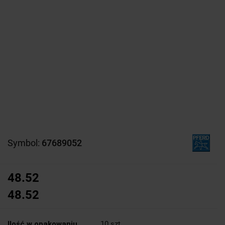
Symbol:
67689052
48.52
48.52
Ilość w opakowaniu
10 szt.