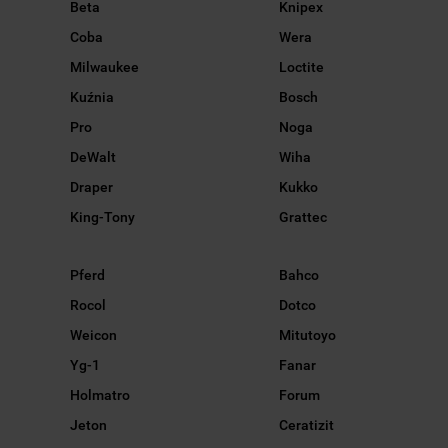
Beta
Knipex
Coba
Wera
Milwaukee
Loctite
Kuźnia
Bosch
Pro
Noga
DeWalt
Wiha
Draper
Kukko
King-Tony
Grattec
Pferd
Bahco
Rocol
Dotco
Weicon
Mitutoyo
Yg-1
Fanar
Holmatro
Forum
Jeton
Ceratizit