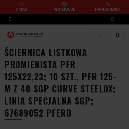
O NAS
PROMOCJE
PRODUCENCI
Zaloguj się
Zarejestruj się
ŚCIERNICA LISTKOWA
Dodaj zgłoszenie
PROMIENISTA PFR
125X22,23; 10 SZT., PFR 125-
M Z 40 SGP CURVE STEELOX;
LINIA SPECJALNA SGP;
67689052 PFERD