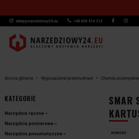
sklep@narzedziowy24.eu
+48 600 414 313
Narzędzia ręczn
Narzędzia dyna
NARZĘDZIA
NARZĘDZIA
NARZĘDZI
Wyposażenie pr
RĘCZNE
POMIAROWE
PNEUMAT
Strona główna
Wyposażenie przemysłowe
Chemia przemysło
SMAR 
KATEGORIE
KARTUS
Narzędzia ręczne
Narzędzia pomiarowe
Narzędzia pneumatyczne
NOWOŚĆ