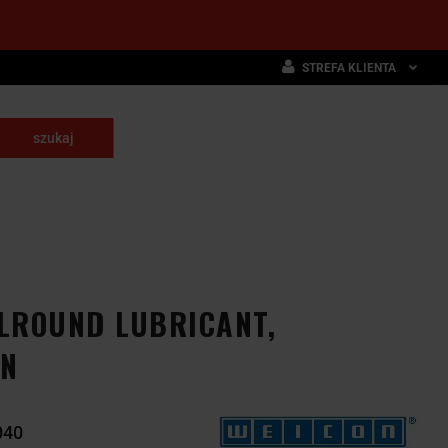
STREFA KLIENTA
Zaloguj się
Zarejestruj się
skrawające
Dodaj zgłoszenie
NARZĘDZIA
WYPOSAŻENIE
E
SKRAWAJĄCE
PRZEMYSŁOWE
LROUND LUBRICANT,
ON
040