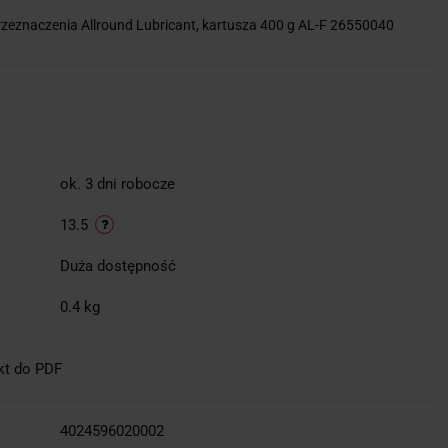
zeznaczenia Allround Lubricant, kartusza 400 g AL-F 26550040
ok. 3 dni robocze
13.5
Duża dostępność
0.4 kg
kt do PDF
4024596020002