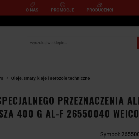
O NAS
PROMOCJE
PRODUCENCI
e
Narzędzia pomiarowe
Narzędzia pneumatyczne
mometryczne
Narzędzia ścierne i tnące
Narzędzia 
A
NARZĘDZIA
NARZĘDZIA
zemysłowe
YCZNE
DYNAMOMETRYCZNE
ŚCIERNE I TNĄC
wa
Oleje, smary, kleje i aerozole techniczne
SPECJALNEGO PRZEZNACZENIA AL
ZA 400 G AL-F 26550040 WEIC
Symbol:
26550