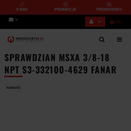
O NAS
PROMOCJE
PRODUCENCI
(
0
)
Zaloguj się
Zarejestruj się
Dodaj zgłoszenie
SPRAWDZIAN MSXA 3/8-18
NPT S3-332100-4629 FANAR
NOWOŚĆ