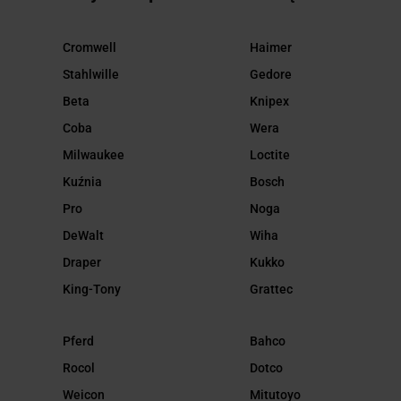
Cromwell
Haimer
Stahlwille
Gedore
Beta
Knipex
Coba
Wera
Milwaukee
Loctite
Kuźnia
Bosch
Pro
Noga
DeWalt
Wiha
Draper
Kukko
King-Tony
Grattec
Pferd
Bahco
Rocol
Dotco
Weicon
Mitutoyo