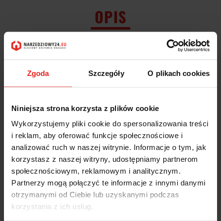
OPIS
INFORMACJE DOT.
BEZPIECZEŃSTWA
Zgoda
Szczegóły
O plikach cookies
OPINIE I OCENY (0)
Niniejsza strona korzysta z plików cookie
Wykorzystujemy pliki cookie do spersonalizowania treści
Sprawdzian MSXa 3/8-18 NPT S3-332100-4629 FANAR:
i reklam, aby oferować funkcje społecznościowe i
analizować ruch w naszej witrynie. Informacje o tym, jak
Gwint amerykański rurowy stożkowy NPT 1:16, ANSI B-1.20.1
Wymiar sprawdzianu według normy
ANSI B1.20.1
korzystasz z naszej witryny, udostępniamy partnerom
Symbol: MSBg
społecznościowym, reklamowym i analitycznym.
Typ sprawdzianu: GO-przechodni / NOGO-nieprzechodni
Partnerzy mogą połączyć te informacje z innymi danymi
Tolerancja: MSXa
otrzymanymi od Ciebie lub uzyskanymi podczas
NPT Ød1: 3/8"
1"/P: 18
korzystania z ich usług.
INDEX: S3-332100-4629