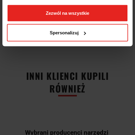
Producent: FANAR
Dostępności towarów FANAR są podane orientacyjnie i mogą się
Zezwól na wszystkie
nieznacznie różnić od rzeczywistego stanu. Przed zakupem prosimy o
kontakt z obsługą sklepu w celu potwierdzenia aktualnego stanu
magazynowego.
Spersonalizuj
INNI KLIENCI KUPILI
RÓWNIEŻ
Wybrani producenci narzędzi