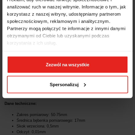
analizować ruch w naszej witrynie. Informacje o tym, jak
OPINIE I OCENY (0)
korzystasz z naszej witryny, udostępniamy partnerom
społecznościowym, reklamowym i analitycznym.
Partnerzy mogą połączyć te informacje z innymi danymi
otrzymanymi od Ciebie lub uzyskanymi podczas
Średnicówka mikrometryczna, ze szczękami pomiarowymi 50-
korzystania z ich usług.
75mm 85 04561239 Fortis
dokładność według normy DIN 863
Zezwól na wszystkie
skala chromowana matowo
powierzchnie pomiarowe z węglika spiekanego
precyzyjnie docierane
regulacja siły pomiarowej przy pomocy precyzyjnego
Spersonalizuj
mechanizmu zapadkowego
dostawa: w kasecie z tworzywa sztucznego
Dane techniczne:
Zakres pomiarowy: 50-75mm
Średnica bębenka pomiarowego: 17mm
Skok wrzeciona: 0,5mm
Odczyt: 0,01mm