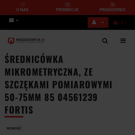
O NAS
PROMOCJE
PRODUCENCI
(
0
)
Zaloguj się
Zarejestruj się
Dodaj zgłoszenie
ŚREDNICÓWKA
MIKROMETRYCZNA, ZE
SZCZĘKAMI POMIAROWYMI
50-75MM 85 04561239
FORTIS
NOWOŚĆ