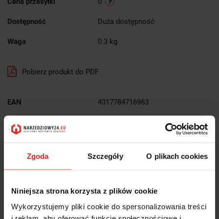
Cena przesyłki
0
Dostępność
Duża dostępność
Waga
0.3 kg
Pobierz produkt do PDF
EAN
4317784716963
Wysyłka+2dni (dostawa 0 od 1000zł net.*)
Zgoda
Szczegóły
O plikach cookies
OPIS
Niniejsza strona korzysta z plików cookie
INFORMACJE DOT.
Wykorzystujemy pliki cookie do spersonalizowania treści
BEZPIECZEŃSTWA
i reklam, aby oferować funkcje społecznościowe i