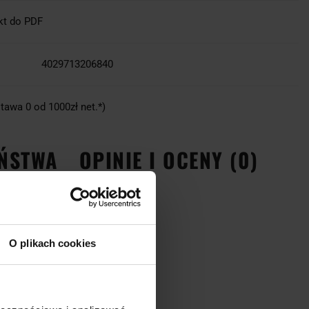
kt do PDF
4029713206840
tawa 0 od 1000zł net.*)
EŃSTWA
OPINIE I OCENY (0)
O plikach cookies