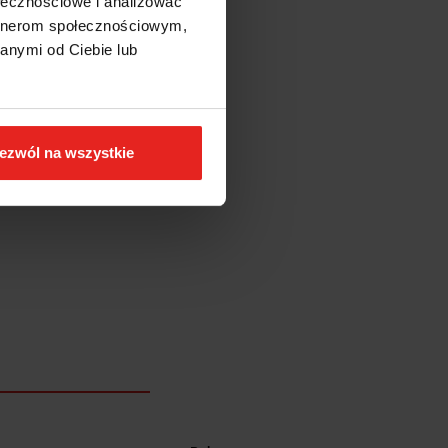
ołecznościowe i analizować
artnerom społecznościowym,
anymi od Ciebie lub
ezwól na wszystkie