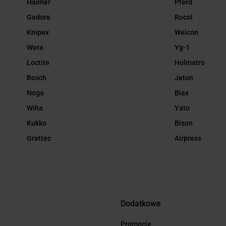
Haimer
Pferd
Gedore
Rocol
Knipex
Weicon
Wera
Yg-1
Loctite
Holmatro
Bosch
Jeton
Noga
Biax
Wiha
Yato
Kukko
Bison
Grattec
Airpress
Dodatkowe
Promocje