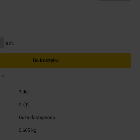
szt.
Do koszyka
ni
3 dni
0
Duża dostępność
0.665 kg