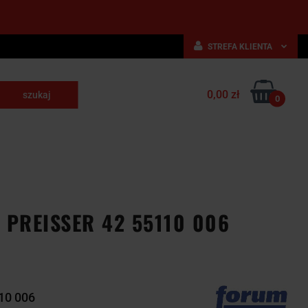
STREFA KLIENTA
Zaloguj się
0,00 zł
Zarejestruj się
0
skrawające
Dodaj zgłoszenie
NARZĘDZIA
WYPOSAŻENIE
E
SKRAWAJĄCE
PRZEMYSŁOWE
PREISSER 42 55110 006
10 006