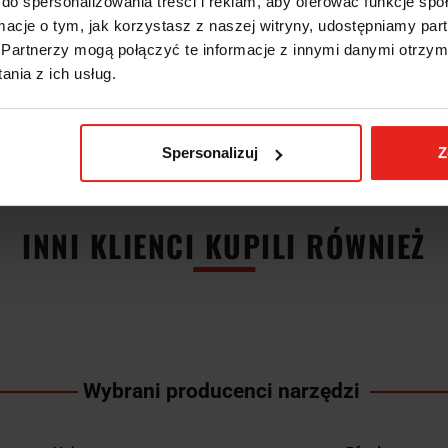
do spersonalizowania treści i reklam, aby oferować funkcje sp
jną regulacją
ormacje o tym, jak korzystasz z naszej witryny, udostępniamy p
 traserskie hartowane
Partnerzy mogą połączyć te informacje z innymi danymi otrzym
w pudełku kartonowym
omiaru: 300 mm
nia z ich usług.
: ze śrubą ustalającą
podstawy: 160 mm
 0,05 mm
Spersonalizuj
Z
INNI KLIENCI KUPILI RÓWNIEŻ
Wybrani producenci narzędzi