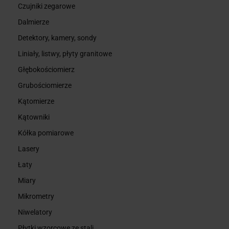
Czujniki zegarowe
Dalmierze
Detektory, kamery, sondy
Liniały, listwy, płyty granitowe
Głębokościomierz
Grubościomierze
Kątomierze
Kątowniki
Kółka pomiarowe
Lasery
Łaty
Miary
Mikrometry
Niwelatory
Płytki wzorcowe ze stali