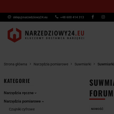
sklep@narzedziowy24.eu
+48 600 414 313
Narzędzia ręczn
Narzędzia dyna
NARZĘDZIA
NARZĘDZIA
NARZĘDZI
Wyposażenie pr
RĘCZNE
POMIAROWE
PNEUMAT
Strona główna
Narzędzia pomiarowe
Suwmiarki
Suwmiarki
SUWMI
KATEGORIE
FORUM
Narzędzia ręczne
Narzędzia pomiarowe
Czujniki cyfrowe
NOWOŚĆ