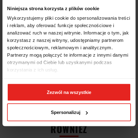
Szczotka druciana 4-rzędowa drut stalowy, gładki 0,35mm 42 36601
Niniejsza strona korzysta z plików cookie
016 Forum:
Wykorzystujemy pliki cookie do spersonalizowania treści
zastosowany został drut stalowy, gładki, pleciony przeznaczony
i reklam, aby oferować funkcje społecznościowe i
do szczotek mniej elastycznych
analizować ruch w naszej witrynie. Informacje o tym, jak
idealny do obróbki spoin spawalniczych, usuwania rdzy i
czyszczenia
korzystasz z naszej witryny, udostępniamy partnerom
nadaje się do stali i odlewów (gładkie również dla drewna)
społecznościowym, reklamowym i analitycznym.
korpus z drewna bukowego
Partnerzy mogą połączyć te informacje z innymi danymi
krawędzie zaokrąglone
długość całkowita: 295mm
otrzymanymi od Ciebie lub uzyskanymi podczas
długość powierzchni odrutowanej: 145mm
korzystania z ich usług.
grubość drutu: 0,35mm
ilość rzędów: 4
Zezwól na wszystkie
-50%
-51%
INNI KLIENCI KUPILI
Spersonalizuj
RÓWNIEŻ