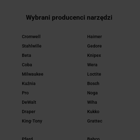
Wybrani producenci narzędzi
Cromwell
Haimer
Stahlwille
Gedore
Beta
Knipex
Coba
Wera
Milwaukee
Loctite
Kuźnia
Bosch
Pro
Noga
DeWalt
Wiha
Draper
Kukko
King-Tony
Grattec
Pferd
Bahco