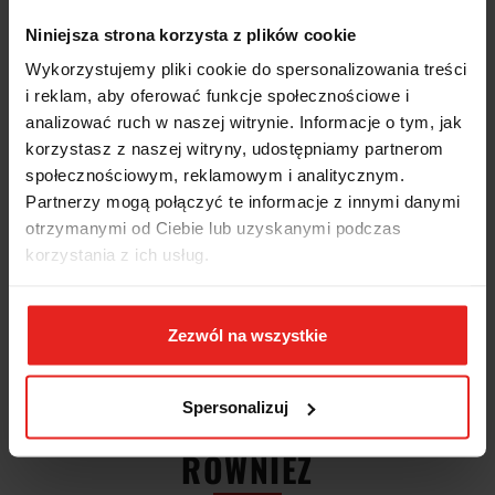
Szczotka druciana 5-rzędowa drut mosiężny, falisty 0,30mm 42
Niniejsza strona korzysta z plików cookie
36605 019 Forum:
Wykorzystujemy pliki cookie do spersonalizowania treści
zastosowany został drut mosiężny, falisty do szczotek
i reklam, aby oferować funkcje społecznościowe i
elastycznych
analizować ruch w naszej witrynie. Informacje o tym, jak
idealny do lekkiego czyszczenia i prac wykończeniowych
nadaje się do metali nieżelaznych (szczególnie do miedzi i
korzystasz z naszej witryny, udostępniamy partnerom
stopów miedzi) i miękkiego drewna
społecznościowym, reklamowym i analitycznym.
korpus z drewna bukowego
Partnerzy mogą połączyć te informacje z innymi danymi
krawędzie zaokrąglone
otrzymanymi od Ciebie lub uzyskanymi podczas
długość całkowita: 295mm
długość powierzchni odrutowanej: 145mm
korzystania z ich usług.
grubość drutu: 0,30mm
ilość rzędów: 5
Zezwól na wszystkie
-51%
INNI KLIENCI KUPILI
Spersonalizuj
RÓWNIEŻ