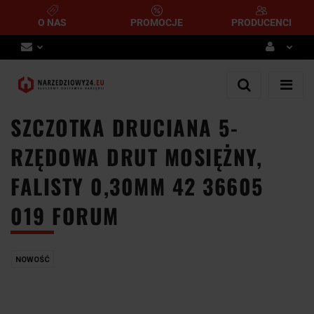
O NAS
PROMOCJE
PRODUCENCI
Zaloguj się
Zarejestruj się
SZCZOTKA DRUCIANA 5-
Dodaj zgłoszenie
RZĘDOWA DRUT MOSIĘŻNY,
FALISTY 0,30MM 42 36605
019 FORUM
NOWOŚĆ