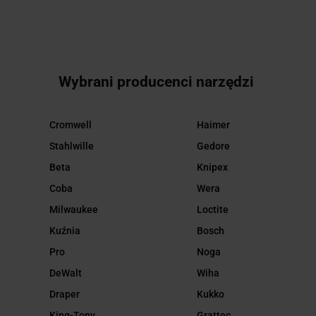
Wybrani producenci narzędzi
Cromwell
Haimer
Stahlwille
Gedore
Beta
Knipex
Coba
Wera
Milwaukee
Loctite
Kuźnia
Bosch
Pro
Noga
DeWalt
Wiha
Draper
Kukko
King-Tony
Grattec