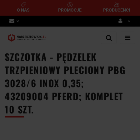
O NAS
PROMOCJE
PRODUCENCI
Zaloguj się
Zarejestruj się
SZCZOTKA - PĘDZELEK
Dodaj zgłoszenie
TRZPIENIOWY PLECIONY PBG
3028/6 INOX 0,35;
43209004 PFERD; KOMPLET
10 SZT.