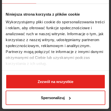
1268.86
Niniejsza strona korzysta z plików cookie
1268.86
Wykorzystujemy pliki cookie do spersonalizowania treści
i reklam, aby oferować funkcje społecznościowe i
Ilość w opakowaniu
1 KPL
analizować ruch w naszej witrynie. Informacje o tym, jak
korzystasz z naszej witryny, udostępniamy partnerom
Z magazynu producenta (3-5 dni
Wysyłka w ciągu
społecznościowym, reklamowym i analitycznym.
roboczych)
Partnerzy mogą połączyć te informacje z innymi danymi
Cena przesyłki
0
otrzymanymi od Ciebie lub uzyskanymi podczas
korzystania z ich usług.
Dostępność
Duża dostępność
Waga
1.18 kg
Zezwól na wszystkie
Pobierz produkt do PDF
Spersonalizuj
EAN
4007220531099