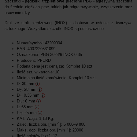
Szczotki - pędzelki trzpieniowe plecione PBG
- agresywna szczotka
do średnio ciężkich prac takich jak odgratowywanie, czyszczenie oraz
usuwanie rdzy.
Drut ze stali nierdzewnej (INOX) - dostawa w osłonie z tworzywa
sztucznego. Wszystkie szczotki INOX są odtłuszczone.
Numer/symbol: 43209004
EAN: 4007220531099
Oznaczenie: PBG 3028/6 INOX 0,35
Producent: PFERD
Podana cena jest ceną za: Komplet 10 szt.
Ilość szt. w kartonie: 10
Minimalna ilość zamówienia: Komplet 10 szt.
D: 30 mm
D
: 28 mm
C
D
: 0,35 mm
F
D
: 6 mm
S
L: 68 mm
L
: 25 mm
T
KAT. Waga: 1,18 Kg.
-1
Zalec. liczba obr. [min
]: 6 000–9 800
-1
Maks. dop. liczba obr. [min
]: 20000
Ilość splotów [szt.]: 12