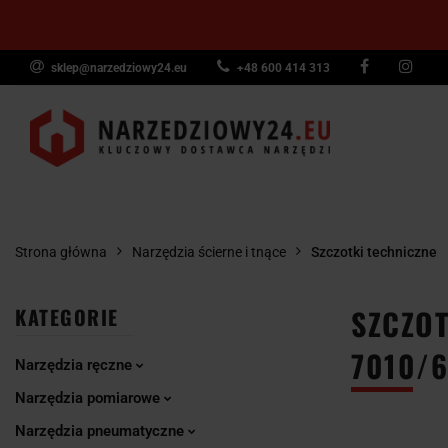
sklep@narzedziowy24.eu
+48 600 414 313
Narzędzia ręczn
Narzędzia dyna
NARZĘDZIA
NARZĘDZIA
NARZĘDZI
Wyposażenie pr
RĘCZNE
POMIAROWE
PNEUMAT
Strona główna
Narzędzia ścierne i tnące
Szczotki techniczne
SZCZOT
KATEGORIE
7010/6
Narzędzia ręczne
Narzędzia pomiarowe
Narzędzia pneumatyczne