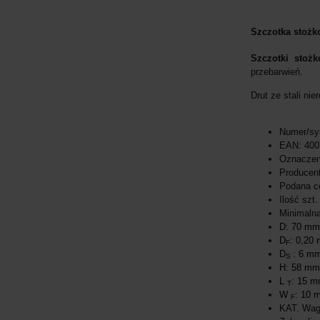
Szczotka stożk
Szczotki stoż
przebarwień.
Drut ze stali ni
Numer/sy
EAN: 400
Oznaczen
Producen
Podana ce
Ilość szt.
Minimalna
D: 70 m
D
: 0,20
F
D
: 6 m
S
H: 58 m
L
: 15 
T
W
: 10
F
KAT. Wag