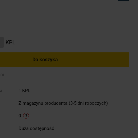
KPL
Do koszyka
ni
u
1 KPL
Z magazynu producenta (3-5 dni roboczych)
0
Duża dostępność