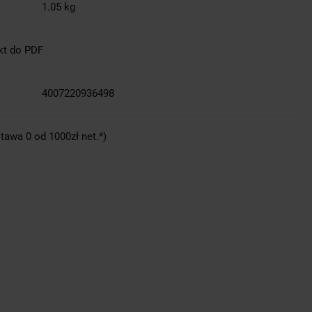
1.05 kg
kt do PDF
4007220936498
tawa 0 od 1000zł net.*)