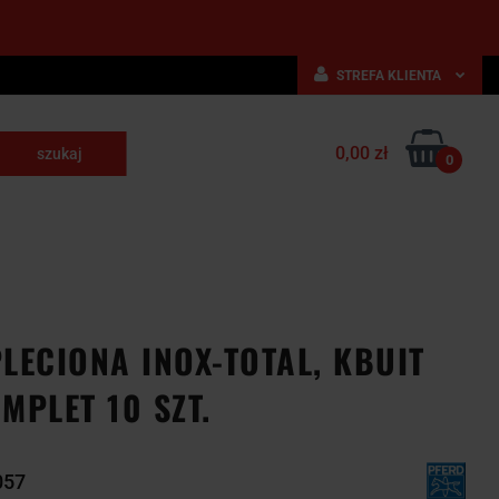
STREFA KLIENTA
Zaloguj się
0,00 zł
Zarejestruj się
0
skrawające
Dodaj zgłoszenie
NARZĘDZIA
WYPOSAŻENIE
E
SKRAWAJĄCE
PRZEMYSŁOWE
LECIONA INOX-TOTAL, KBUIT
MPLET 10 SZT.
057