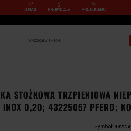
O NAS
PROMOCJE
PRODUCENCI
e
Narzędzia pomiarowe
Narzędzia pneumatyczne
mometryczne
Narzędzia ścierne i tnące
Narzędzia 
A
NARZĘDZIA
NARZĘDZIA
zemysłowe
YCZNE
DYNAMOMETRYCZNE
ŚCIERNE I TNĄC
KA STOŻKOWA TRZPIENIOWA NIEP
 INOX 0,20; 43225057 PFERD; KO
Symbol:
43225