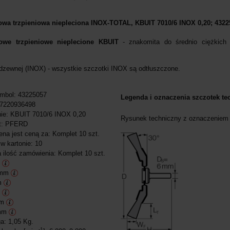
owa trzpieniowa niepleciona INOX-TOTAL, KBUIT 7010/6 INOX 0,20; 4322
kowe trzpieniowe nieplecione KBUIT
- znakomita do średnio ciężkich 
erdzewnej (INOX) - wszystkie szczotki INOX są odtłuszczone.
mbol: 43225057
Legenda i oznaczenia szczotek te
7220936498
ie: KBUIT 7010/6 INOX 0,20
Rysunek techniczny z oznaczeniem
t: PFERD
na jest ceną za: Komplet 10 szt.
 w kartonie: 10
 ilość zamówienia: Komplet 10 szt.
m
 mm
m
m
mm
 mm
a: 1,05 Kg.
-1