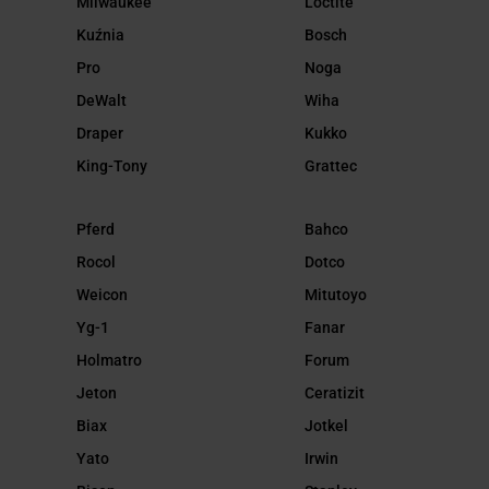
Milwaukee
Loctite
Kuźnia
Bosch
Pro
Noga
DeWalt
Wiha
Draper
Kukko
King-Tony
Grattec
Pferd
Bahco
Rocol
Dotco
Weicon
Mitutoyo
Yg-1
Fanar
Holmatro
Forum
Jeton
Ceratizit
Biax
Jotkel
Yato
Irwin