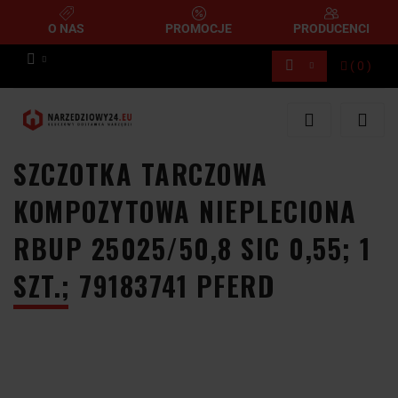
O NAS
PROMOCJE
PRODUCENCI
(
0
)
Zaloguj się
Zarejestruj się
Dodaj zgłoszenie
SZCZOTKA TARCZOWA
KOMPOZYTOWA NIEPLECIONA
RBUP 25025/50,8 SIC 0,55; 1
SZT.; 79183741 PFERD