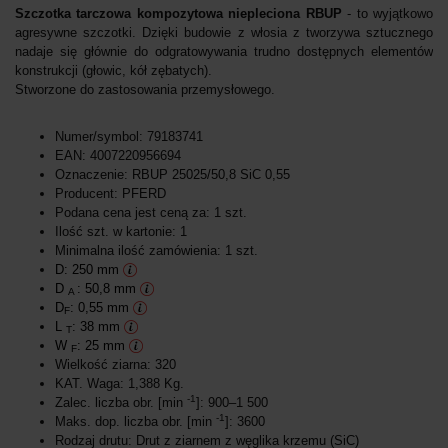
Szczotka tarczowa kompozytowa niepleciona RBUP
- to wyjątkowo
agresywne szczotki. Dzięki budowie z włosia z tworzywa sztucznego
nadaje się głównie do odgratowywania trudno dostępnych elementów
konstrukcji (głowic, kół zębatych).
Stworzone do zastosowania przemysłowego.
Numer/symbol: 79183741
EAN: 4007220956694
Oznaczenie: RBUP 25025/50,8 SiC 0,55
Producent: PFERD
Podana cena jest ceną za: 1 szt.
Ilość szt. w kartonie: 1
Minimalna ilość zamówienia: 1 szt.
D: 250 mm
D
: 50,8 mm
A
D
: 0,55 mm
F
L
: 38 mm
T
W
: 25 mm
F
Wielkość ziarna: 320
KAT. Waga: 1,388 Kg.
-1
Zalec. liczba obr. [min
]: 900–1 500
-1
Maks. dop. liczba obr. [min
]: 3600
Rodzaj drutu: Drut z ziarnem z węglika krzemu (SiC)