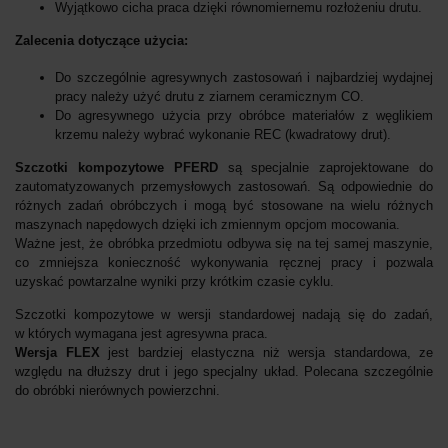
Wyjątkowo cicha praca dzięki równomiernemu rozłożeniu drutu.
Zalecenia dotyczące użycia:
Do szczególnie agresywnych zastosowań i najbardziej wydajnej
pracy należy użyć drutu z ziarnem ceramicznym CO.
Do agresywnego użycia przy obróbce materiałów z węglikiem
krzemu należy wybrać wykonanie REC (kwadratowy drut).
Szczotki kompozytowe PFERD
są specjalnie zaprojektowane do
zautomatyzowanych przemysłowych zastosowań. Są odpowiednie do
różnych zadań obróbczych i mogą być stosowane na wielu różnych
maszynach napędowych dzięki ich zmiennym opcjom mocowania.
Ważne jest, że obróbka przedmiotu odbywa się na tej samej maszynie,
co zmniejsza konieczność wykonywania ręcznej pracy i pozwala
uzyskać powtarzalne wyniki przy krótkim czasie cyklu.
Szczotki kompozytowe w wersji standardowej nadają się do zadań,
w których wymagana jest agresywna praca.
Wersja FLEX
jest bardziej elastyczna niż wersja standardowa, ze
względu na dłuższy drut i jego specjalny układ. Polecana szczególnie
do obróbki nierównych powierzchni.