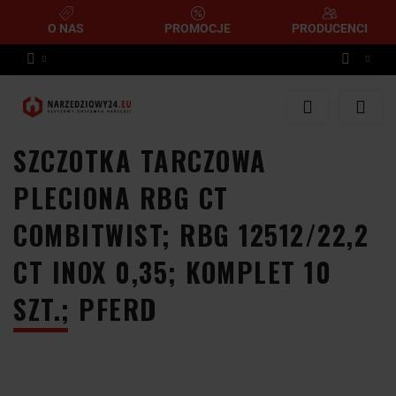
O NAS
PROMOCJE
PRODUCENCI
Zaloguj się
Zarejestruj się
SZCZOTKA TARCZOWA
Dodaj zgłoszenie
PLECIONA RBG CT
COMBITWIST; RBG 12512/22,2
CT INOX 0,35; KOMPLET 10
SZT.; PFERD