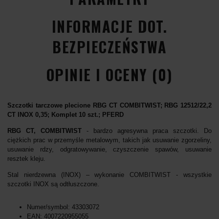
INFORMACJE DOT.
BEZPIECZEŃSTWA
OPINIE I OCENY (0)
Szczotki tarczowe plecione RBG CT COMBITWIST; RBG 12512/22,2
CT INOX 0,35; Komplet 10 szt.; PFERD
RBG CT, COMBITWIST
- bardzo agresywna praca szczotki. Do
ciężkich prac w przemyśle metalowym, takich jak usuwanie zgorzeliny,
usuwanie rdzy, odgratowywanie, czyszczenie spawów, usuwanie
resztek kleju.
Stal nierdzewna (INOX) – wykonanie COMBITWIST - wszystkie
szczotki INOX są odtłuszczone.
Numer/symbol: 43303072
EAN: 4007220955055