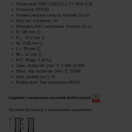
Oznaczenie: RBG 12512/22,2 CT INOX 0,35
Producent: PFERD
Podana cena jest ceną za: Komplet 10 szt.
Ilość szt. w kartonie: 10
Minimalna ilość zamówienia: Komplet 10 szt.
D: 125 mm
D
: 22,2 mm
A
D
: 0,35 mm
F
L
: 28 mm
T
W
: 12 mm
F
KAT. Waga: 2,38 Kg.
-1
Zalec. liczba obr. [min
]: 4 400–12 500
-1
Maks. dop. liczba obr. [min
]: 12500
Ilość splotów [szt.]: 24
Rodzaj drutu: Stal nierdzewna (INOX)
Legenda i oznaczenia szczotek technicznych
Rysunek techniczny z oznaczeniem parametrów