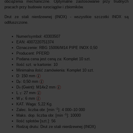
obciążenia mechaniczne. Optymalne zastosowanie przy trudnych
pracach przy budowie rurociągów i zbiorników.
Drut ze stali nierdzewnej (INOX) - wszystkie szczotki INOX są
odtłuszczone.
Numer/symbol: 43303507
EAN: 4007220751374
Oznaczenie: RBG 15006/M14 PIPE INOX 0,50
Producent: PFERD
Podana cena jest ceną za: Komplet 10 szt.
Ilość szt. w kartonie: 10
Minimalna ilość zamówienia: Komplet 10 szt.
D: 150 mm
D
: 0,50 mm
F
D
(Gwint): M14x2 mm
T
L
: 27 mm
T
W
: 6 mm
F
KAT. Waga: 5,22 Kg.
-1
Zalec. liczba obr. [min
]: 4 000–10 000
-1
Maks. dop. liczba obr. [min
]: 10000
Ilość splotów [szt.]: 56
Rodzaj drutu: Drut ze stali nierdzewnej (INOX)