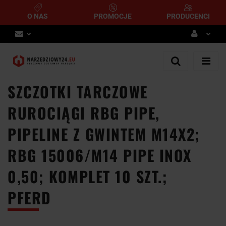
O NAS
PROMOCJE
PRODUCENCI
Zaloguj się
Zarejestruj się
SZCZOTKI TARCZOWE
Dodaj zgłoszenie
RUROCIĄGI RBG PIPE,
PIPELINE Z GWINTEM M14X2;
RBG 15006/M14 PIPE INOX
0,50; KOMPLET 10 SZT.;
PFERD