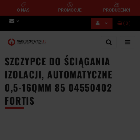
O NAS
PROMOCJE
PRODUCENCI
(
0
)
Zaloguj się
Zarejestruj się
Dodaj zgłoszenie
SZCZYPCE DO ŚCIĄGANIA
IZOLACJI, AUTOMATYCZNE
0,5-16QMM 85 04550402
FORTIS