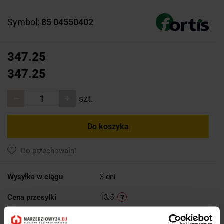
Symbol:
85 04550402
347.25
347.25
szt.
Do koszyka
Do przechowalni
Wysyłka w ciągu
3 dni
Cena przesyłki
13.5
Dostępność
Duża dostępność