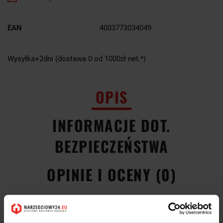
EAN
4003773034049
Wysyłka+2dni (dostawa 0 od 1000zł net.*)
OPIS
INFORMACJE DOT.
BEZPIECZEŃSTWA
OPINIE I OCENY (0)
Szczypce tnące boczne 180mm 70 02 180 KNIPEX:
Jeden z najpopularniejszych modeli szczypiec do uniwersalnego