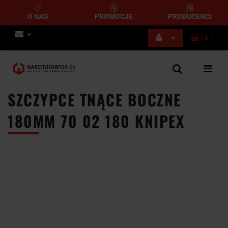
O NAS
PROMOCJE
PRODUCENCI
(
0
)
Zaloguj się
Zarejestruj się
Dodaj zgłoszenie
SZCZYPCE TNĄCE BOCZNE
180MM 70 02 180 KNIPEX