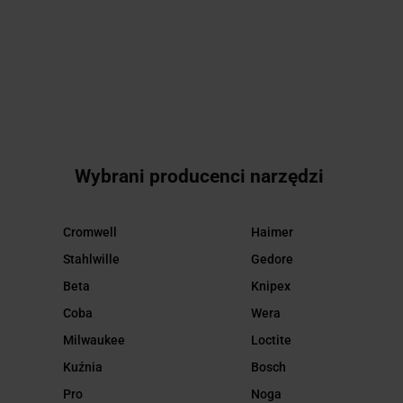
WYMIENNYCH
291.81
OCZKOWYCH
132.09
10SZT.
METRYCZNYCH
KEN5725870K
6-19MM
KENNEDY
14SZT.
SEN5825202C
SENATOR
Wybrani producenci narzędzi
Cromwell
Haimer
Stahlwille
Gedore
Beta
Knipex
Coba
Wera
Milwaukee
Loctite
Kuźnia
Bosch
Pro
Noga