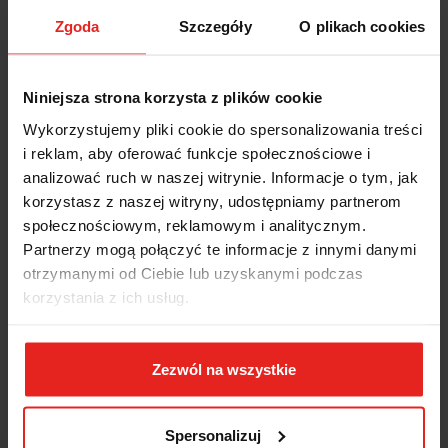
zastosowania
Wysokiej jakości materiały oraz precyzyjne wykonanie zapewniają
Zgoda
Szczegóły
O plikach cookies
długą żywotność narzędzia
Precyzyjne ostrza do cięcia drutu miękkiego i twardego
Czyste cięcie cienkiego drutu miedzianego nawet końcówką ostrzy
Niniejsza strona korzysta z plików cookie
Ostrza oddzielnie hartowane indukcyjnie, twardość ostrzy ok. 62
HRC
Wykorzystujemy pliki cookie do spersonalizowania treści
Smukła główka umożliwia pracę w trudno dostępnych miejscach
Stal elektryczna wanadowa, kuta, wielokrotnie hartowana olejowo
i reklam, aby oferować funkcje społecznościowe i
analizować ruch w naszej witrynie. Informacje o tym, jak
Dane techniczne:
korzystasz z naszej witryny, udostępniamy partnerom
No.: 70 02 180
społecznościowym, reklamowym i analitycznym.
EAN: 4003773034049
Partnerzy mogą połączyć te informacje z innymi danymi
Główka: polerowana
otrzymanymi od Ciebie lub uzyskanymi podczas
Rękojeści: z wielokomponentowymi nasadkami
korzystania z ich usług.
Rodzaj: 0
Szczypce: fosforanowane, czarne
Zakres cięcia drutu miękkiego (średnica): 4,0 Ø mm
Zakres cięcia drutu o średniej twardości (średnica): 3,0 Ø mm
Zezwól na wszystkie
Zakres cięcia drutu twardego (średnica): 2,5 Ø mm
Długość: 180 mm
Masa netto: 252 g
Spersonalizuj