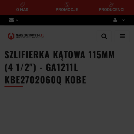
O NAS
PROMOCJE
PRODUCENCI
Zaloguj się
Zarejestruj się
SZLIFIERKA KĄTOWA 115MM
Dodaj zgłoszenie
(4 1/2") - GA1211L
KBE2702060Q KOBE