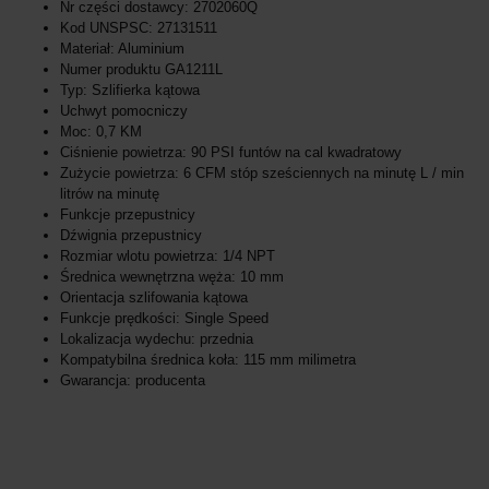
Nr części dostawcy: 2702060Q
Kod UNSPSC: 27131511
Materiał: Aluminium
Numer produktu GA1211L
Typ: Szlifierka kątowa
Uchwyt pomocniczy
Moc: 0,7 KM
Ciśnienie powietrza: 90 PSI funtów na cal kwadratowy
Zużycie powietrza: 6 CFM stóp sześciennych na minutę L / min
litrów na minutę
Funkcje przepustnicy
Dźwignia przepustnicy
Rozmiar wlotu powietrza: 1/4 NPT
Średnica wewnętrzna węża: 10 mm
Orientacja szlifowania kątowa
Funkcje prędkości: Single Speed
Lokalizacja wydechu: przednia
Kompatybilna średnica koła: 115 mm milimetra
Gwarancja: producenta