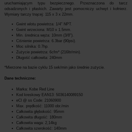
uruchamiającym typu bezpiecznego. Przeznaczona do tarcz
odsadzonych i płaskich. Zawarty jest pomocniczy uchwyt i kołnierz.
Wymiary tarczy tnącej: 115 x 3 x 22mm.
Gwint wlotu powietrza: 1/4" NPT.
Gwint wrzeciona: M10 x 1.5mm.
Min. średnica węża: 10mm (3/8").
Ciśnienie powietrza: 6.3bar (90psi).
Moc silnika: 0.7hp.
Zużycie powietrza: 6cfm* (216ltr/min).
Długość całkowita: 240mm
*Mierzone na bazie cyklu 15 sek/min jako średnie zużycie.
Dane techniczne:
Marka: Kobe Red Line
Kod kreskowy EAN13: 5036140089150
eCl @ ss Code: 21060900
Max. prędkość: 11000 obr./min
Całkowita głębokość: 95mm
Całkowita długość: 180mm
Całkowita waga: 2,14kg
Całkowita szerokość: 140mm