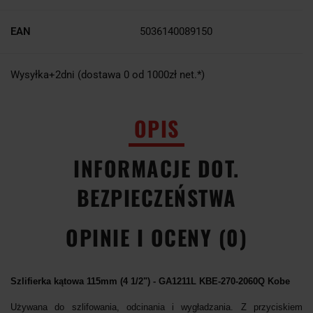
EAN
5036140089150
Wysyłka+2dni (dostawa 0 od 1000zł net.*)
OPIS
INFORMACJE DOT.
BEZPIECZEŃSTWA
OPINIE I OCENY (0)
Szlifierka kątowa 115mm (4 1/2") - GA1211L KBE-270-2060Q Kobe
Używana do szlifowania, odcinania i wygładzania. Z przyciskiem