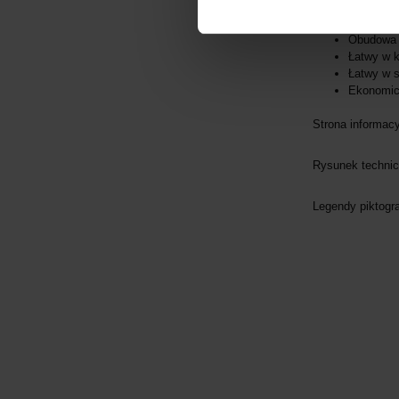
Stałe lic
Brak zagr
Obudowa 
Łatwy w k
Łatwy w 
Ekonomi
Strona informac
Rysunek technic
Legendy piktog