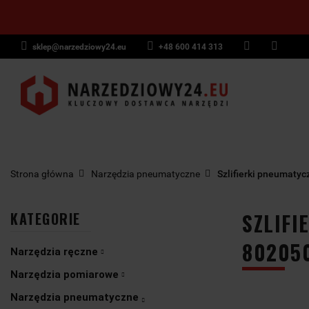
sklep@narzedziowy24.eu
+48 600 414 313
Narzędzia ręczn
Narzędzia dyna
NARZĘDZIA
NARZĘDZIA
NARZĘDZI
Wyposażenie pr
RĘCZNE
POMIAROWE
PNEUMAT
Strona główna
Narzędzia pneumatyczne
Szlifierki pneumatyc
SZLIFI
KATEGORIE
80205
Narzędzia ręczne
Narzędzia pomiarowe
Narzędzia pneumatyczne