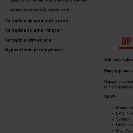
Zwijadła i przewody ciśnieniowe
Narzędzia dynamometryczne
Narzędzia ścierne i tnące
OP
Narzędzia skrawające
Wyposażenie przemysłowe
Szlifierka kąt
Napędy pneumat
Napędy pneumaty
Mimo ich niewiel
DANE:
Numer ma
EAN: 400
Symbol / 
Liczba o
Moc [Watt