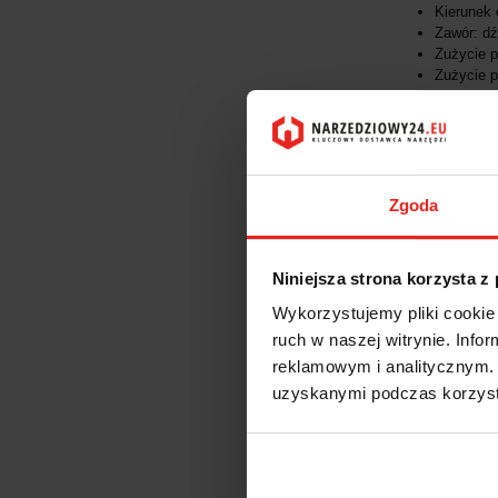
Kierunek 
Zawór: dź
Zużycie p
Zużycie p
Gwint wrz
Φ wewnęt
Waga nett
Stosować 
Specjalne
Płaska gł
Zgoda
Napędy z 
Dostarczany os
Niniejsza strona korzysta z
Przewód 
Wykorzystujemy pliki cookie 
1 klucze
ruch w naszej witrynie. Inf
Zalety:
reklamowym i analitycznym. 
uzyskanymi podczas korzysta
Kompakto
Niewielk
Zaawanso
Duża moc
Różnorod