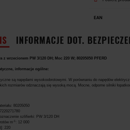
EAN
IS
INFORMACJE DOT. BEZPIECZ
owa z wrzecionem PW 3/120 DH; Moc 220 W; 80205050 PFERD
yczne, informacje ogólne:
czne są napędami wysokoobrotowymi. W porównaniu do napędów elektryczny
kich rozmiarów odznaczają się wysoką mocą. Mocne, odporne silniki łopatkow
teriału: 80205050
7220271780
oznaczenie szlifierki: PW 3/120 DH
-1
brotów m
: 12 000
]: 220