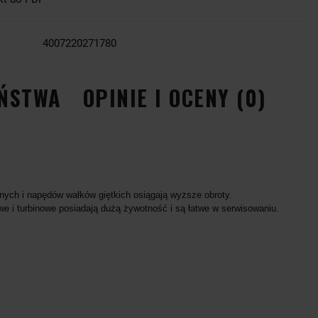
4007220271780
EŃSTWA
OPINIE I OCENY (0)
ch i napędów wałków giętkich osiągają wyższe obroty.
e i turbinowe posiadają dużą żywotność i są łatwe w serwisowaniu.