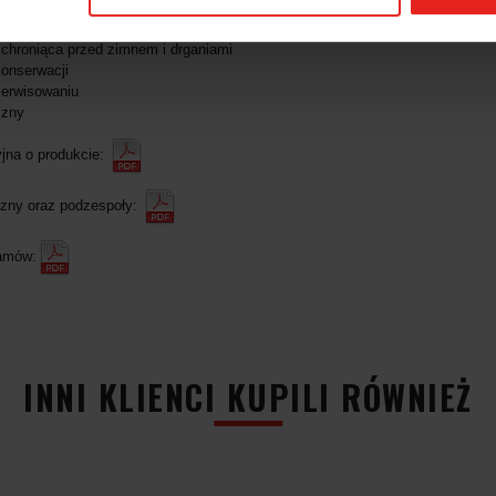
zby obrotów
ożenia przeciążeniem
chroniąca przed zimnem i drganiami
onserwacji
serwisowaniu
czny
yjna o produkcie:
zny oraz podzespoły:
ramów:
INNI KLIENCI KUPILI RÓWNIEŻ