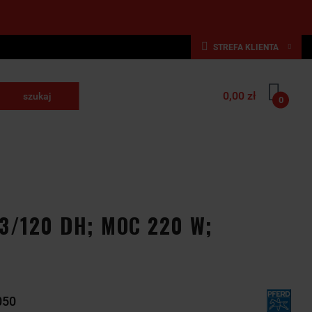
STREFA KLIENTA
Zaloguj się
0,00 zł
Zarejestruj się
0
krawające
Dodaj zgłoszenie
NARZĘDZIA
WYPOSAŻENIE
E
SKRAWAJĄCE
PRZEMYSŁOWE
3/120 DH; MOC 220 W;
050