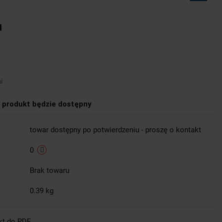
u
i
produkt będzie dostępny
towar dostępny po potwierdzeniu - proszę o kontakt
0
Brak towaru
0.39 kg
kt do PDF