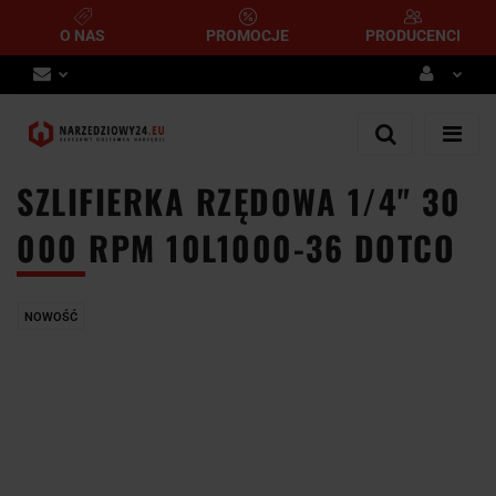
O NAS
PROMOCJE
PRODUCENCI
Zaloguj się
Zarejestruj się
SZLIFIERKA RZĘDOWA 1/4" 30
Dodaj zgłoszenie
000 RPM 10L1000-36 DOTCO
NOWOŚĆ