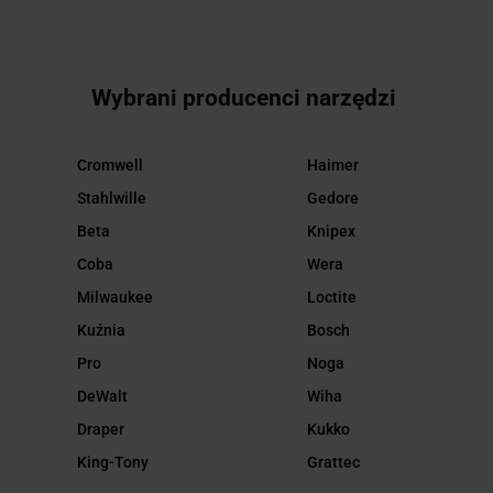
Wybrani producenci narzędzi
Cromwell
Haimer
Stahlwille
Gedore
Beta
Knipex
Coba
Wera
Milwaukee
Loctite
Kuźnia
Bosch
Pro
Noga
DeWalt
Wiha
Draper
Kukko
King-Tony
Grattec