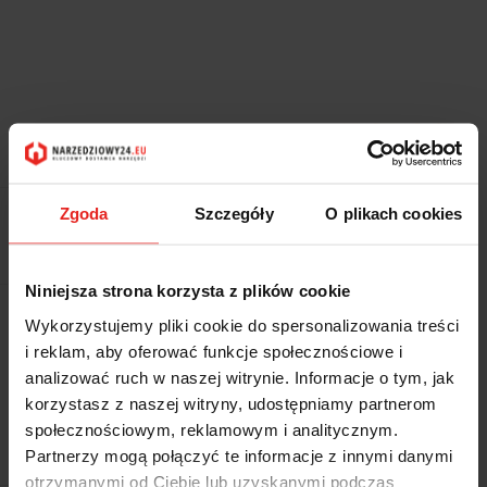
Symbol:
10L1000-36
2207.85
Zgoda
Szczegóły
O plikach cookies
2207.85
Niniejsza strona korzysta z plików cookie
Wysyłka w ciągu
2-3 tygodnie robocze
Wykorzystujemy pliki cookie do spersonalizowania treści
i reklam, aby oferować funkcje społecznościowe i
Cena przesyłki
0
analizować ruch w naszej witrynie. Informacje o tym, jak
korzystasz z naszej witryny, udostępniamy partnerom
Dostępność
Duża dostępność
społecznościowym, reklamowym i analitycznym.
Waga
0.317 kg
Partnerzy mogą połączyć te informacje z innymi danymi
otrzymanymi od Ciebie lub uzyskanymi podczas