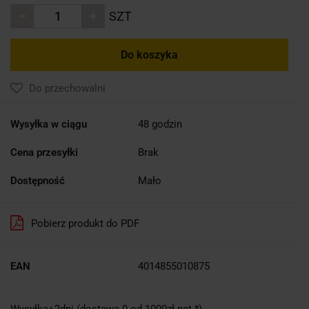
SZT
Do koszyka
Do przechowalni
Wysyłka w ciągu
48 godzin
Cena przesyłki
Brak
Dostępność
Mało
Pobierz produkt do PDF
EAN
4014855010875
Wysyłka+2dni (dostawa 0 od 1000zł net.*)