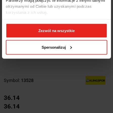
Partnerzy mogą połączyć te informacje z innymi danymi
otrzymanymi od Ciebie lub uzyskanymi podczas
korzystania z ich usług.
Zezwól na wszystkie
Spersonalizuj
Symbol:
13528
36.14
36.14