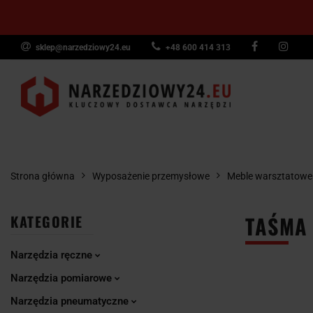
sklep@narzedziowy24.eu
+48 600 414 313
Narzędzia ręczn
Narzędzia dyna
NARZĘDZIA
NARZĘDZIA
NARZĘDZI
Wyposażenie pr
RĘCZNE
POMIAROWE
PNEUMAT
Strona główna
Wyposażenie przemysłowe
Meble warsztatowe
TAŚMA 
KATEGORIE
Narzędzia ręczne
Narzędzia pomiarowe
Narzędzia pneumatyczne