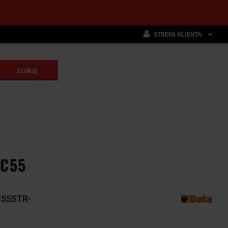
STREFA KLIENTA
Zaloguj się
Zarejestruj się
skrawające
Dodaj zgłoszenie
NARZĘDZIA
WYPOSAŻENIE
E
SKRAWAJĄCE
PRZEMYSŁOWE
.C55
C55STR-