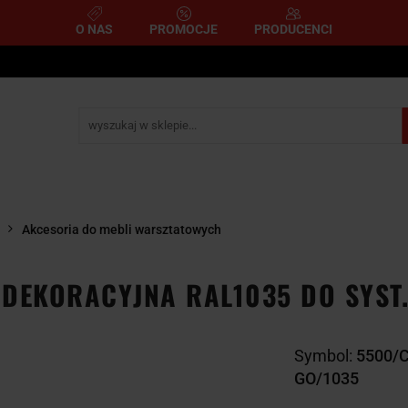
O NAS
PROMOCJE
PRODUCENCI
e
Narzędzia pomiarowe
Narzędzia pneumatyczne
mometryczne
Narzędzia ścierne i tnące
Narzędzia 
A
NARZĘDZIA
NARZĘDZIA
zemysłowe
YCZNE
DYNAMOMETRYCZNE
ŚCIERNE I TNĄC
Akcesoria do mebli warsztatowych
DEKORACYJNA RAL1035 DO SYST
Symbol:
5500/
GO/1035