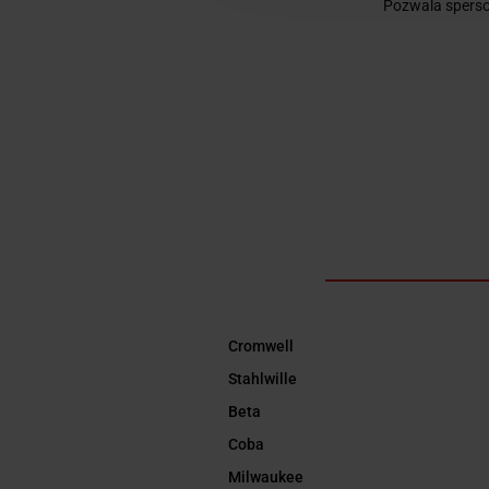
Pozwala spers
Cromwell
Stahlwille
Beta
Coba
Milwaukee