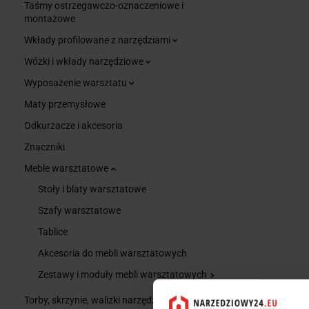
Taśmy ostrzegawczo-oznaczeniowe i
montażowe
Wkłady profilowane z narzędziami
Wózki i wkłady narzędziowe
Wyposażenie warsztatu
Maty przemysłowe
Odkurzacze i akcesoria
Znaczniki
Meble warsztatowe
Stoły i blaty warsztatowe
Szafy warsztatowe
Tablice
Akcesoria do mebli warsztatowych
Zestawy i moduły mebli warsztatowych
Torby, skrzynie, walizki narzędziowe