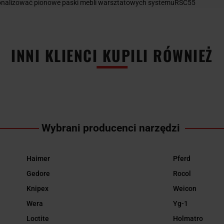
onalizować pionowe paski mebli warsztatowych systemuRSC55
INNI KLIENCI KUPILI RÓWNIEŻ
Wybrani producenci narzędzi
Haimer
Pferd
Gedore
Rocol
Knipex
Weicon
Wera
Yg-1
Loctite
Holmatro