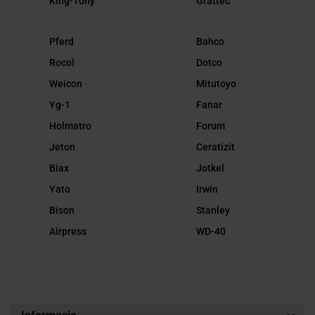
King-Tony
Grattec
Pferd
Bahco
Rocol
Dotco
Weicon
Mitutoyo
Yg-1
Fanar
Holmatro
Forum
Jeton
Ceratizit
Biax
Jotkel
Yato
Irwin
Bison
Stanley
Airpress
WD-40