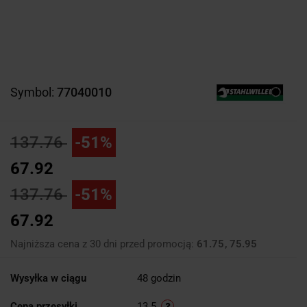
Symbol:
77040010
137.76
-51%
67.92
137.76
-51%
67.92
Najniższa cena z 30 dni przed promocją:
61.75
75.95
Wysyłka w ciągu
48 godzin
Cena przesyłki
13.5