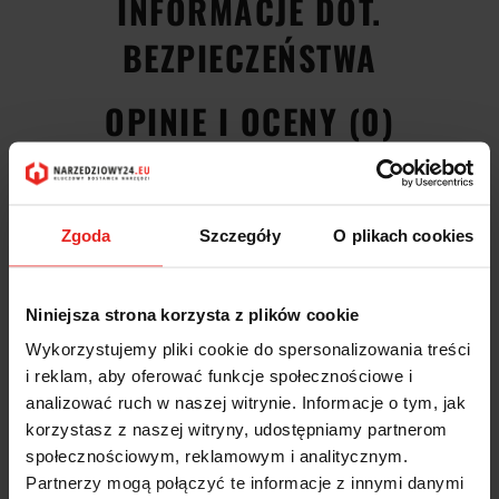
INFORMACJE DOT.
BEZPIECZEŃSTWA
OPINIE I OCENY (0)
Taśma miernicza 3m 12935/3 77040010 Stahlwille
Miara stalowa renomowanej niemieckiej marki Stahlwille Made in
Zgoda
Szczegóły
O plikach cookies
Germany to produkt o sprawdzonej jakości, którego głównym
przeznaczeniem jest pomoc profesjonalistom w codziennych
wyzwaniach. Kompaktowy rozmiar tego produkty powoduje, że z
Niniejsza strona korzysta z plików cookie
łatwością pomieści go każda skrzynka narzędziowa. Solidna obudowa
wykonana z wysokiej jakości materiału zapewnia jej bardzo dobrą
Wykorzystujemy pliki cookie do spersonalizowania treści
trwałość. Tej taśmie mierniczej możesz zaufać!
i reklam, aby oferować funkcje społecznościowe i
Uniwersalna długość taśmy mierniczej
analizować ruch w naszej witrynie. Informacje o tym, jak
korzystasz z naszej witryny, udostępniamy partnerom
Taśma miernicza o uniwersalnej długości trzech metrów pozwala na
społecznościowym, reklamowym i analitycznym.
wykonywanie swobodnego pomiaru w większości sytuacji. Miara zwijana
3m sprawdzi się bardzo dobrze na małych długościach, gdzie użycie
Partnerzy mogą połączyć te informacje z innymi danymi