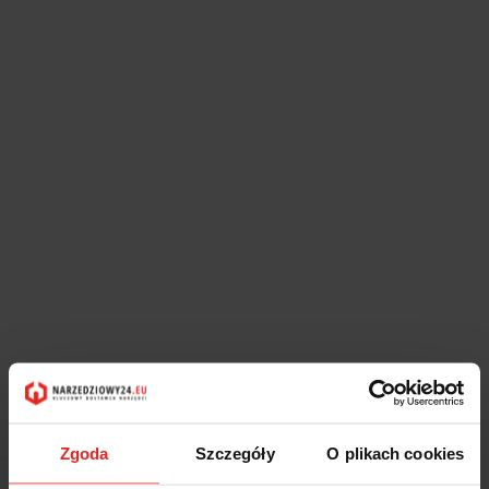
Symbol:
419/6X210
WIERTŁO DO BETONU Z CHWYTEM SDS PLUS, MODEL 419,
6X210MM
Zgoda
Szczegóły
O plikach cookies
38.53