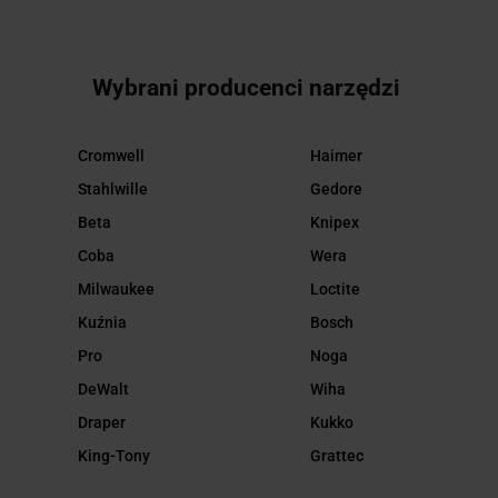
Wybrani producenci narzędzi
Cromwell
Haimer
Stahlwille
Gedore
Beta
Knipex
Coba
Wera
Milwaukee
Loctite
Kuźnia
Bosch
Pro
Noga
DeWalt
Wiha
Draper
Kukko
King-Tony
Grattec