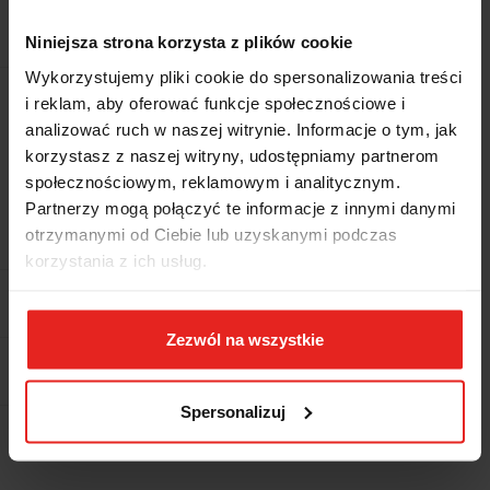
38.53
Niniejsza strona korzysta z plików cookie
Wykorzystujemy pliki cookie do spersonalizowania treści
Wysyłka w ciągu
5 dni
i reklam, aby oferować funkcje społecznościowe i
analizować ruch w naszej witrynie. Informacje o tym, jak
Cena przesyłki
Brak
korzystasz z naszej witryny, udostępniamy partnerom
społecznościowym, reklamowym i analitycznym.
Dostępność
Mało
Partnerzy mogą połączyć te informacje z innymi danymi
otrzymanymi od Ciebie lub uzyskanymi podczas
Waga
0.06 kg
korzystania z ich usług.
Pobierz produkt do PDF
Zezwól na wszystkie
EAN
8014230141305
Spersonalizuj
Wysyłka+2dni (dostawa 0 od 1000zł net.*)