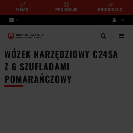
O NAS
PROMOCJE
PRODUCENCI
Zaloguj się
Zarejestruj się
WÓZEK NARZĘDZIOWY C24SA
Dodaj zgłoszenie
Z 6 SZUFLADAMI
POMARAŃCZOWY