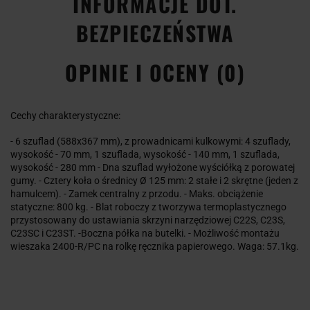
INFORMACJE DOT.
BEZPIECZEŃSTWA
OPINIE I OCENY (0)
Cechy charakterystyczne:
- 6 szuflad (588x367 mm), z prowadnicami kulkowymi: 4 szuflady,
wysokość - 70 mm, 1 szuflada, wysokość - 140 mm, 1 szuflada,
wysokość - 280 mm - Dna szuflad wyłożone wyściółką z porowatej
gumy. - Cztery koła o średnicy Ø 125 mm: 2 stałe i 2 skrętne (jeden z
hamulcem). - Zamek centralny z przodu. - Maks. obciążenie
statyczne: 800 kg. - Blat roboczy z tworzywa termoplastycznego
przystosowany do ustawiania skrzyni narzędziowej C22S, C23S,
C23SC i C23ST. -Boczna półka na butelki. - Możliwość montażu
wieszaka 2400-R/PC na rolkę ręcznika papierowego. Waga: 57.1kg.