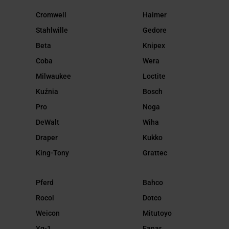
Cromwell
Haimer
Stahlwille
Gedore
Beta
Knipex
Coba
Wera
Milwaukee
Loctite
Kuźnia
Bosch
Pro
Noga
DeWalt
Wiha
Draper
Kukko
King-Tony
Grattec
Pferd
Bahco
Rocol
Dotco
Weicon
Mitutoyo
Yg-1
Fanar