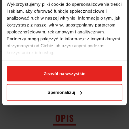
Wykorzystujemy pliki cookie do spersonalizowania treści
Wysyłka w ciągu
5 dni
i reklam, aby oferować funkcje społecznościowe i
analizować ruch w naszej witrynie. Informacje o tym, jak
Cena przesyłki
Brak
korzystasz z naszej witryny, udostępniamy partnerom
Dostępność
Mało
społecznościowym, reklamowym i analitycznym.
Partnerzy mogą połączyć te informacje z innymi danymi
Waga
0.05 kg
otrzymanymi od Ciebie lub uzyskanymi podczas
korzystania z ich usług.
Pobierz produkt do PDF
Zezwól na wszystkie
EAN
8014230044514
Spersonalizuj
Wysyłka+2dni (dostawa 0 od 1000zł net.*)
OPIS