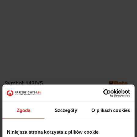
Symbol:
1430/5
WYKRĘTAK DO USZKODZONYCH ŚRUB I SZPILEK, MODEL
1430/5, 14-18MM
Zgoda
Szczegóły
O plikach cookies
25.57
25.57
Niniejsza strona korzysta z plików cookie