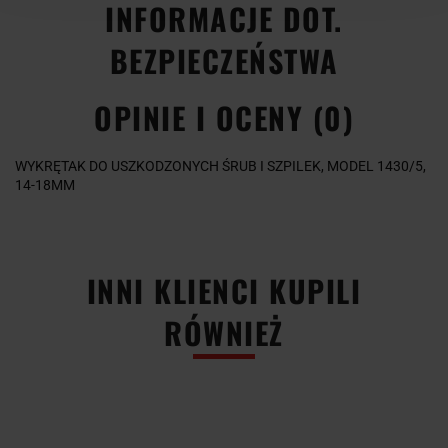
INFORMACJE DOT.
BEZPIECZEŃSTWA
OPINIE I OCENY (0)
WYKRĘTAK DO USZKODZONYCH ŚRUB I SZPILEK, MODEL 1430/5,
14-18MM
-51%
-51%
-51%
-50%
INNI KLIENCI KUPILI
RÓWNIEŻ