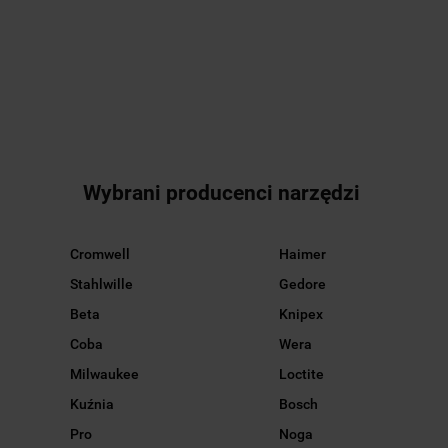
M3-M22
POŁĄCZEŃ 
276.75
47.97
SPEED
96710101
1918989 HE
471.09
05051045001
STAHLWILLE
WERA
Wybrani producenci narzędzi
Cromwell
Haimer
Stahlwille
Gedore
Beta
Knipex
Coba
Wera
Milwaukee
Loctite
Kuźnia
Bosch
Pro
Noga