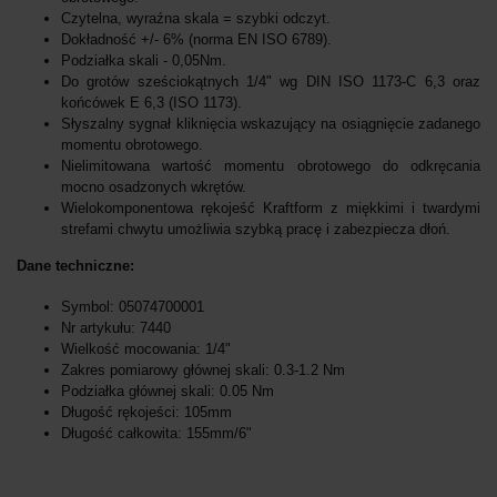
Czytelna, wyraźna skala = szybki odczyt.
Dokładność +/- 6% (norma EN ISO 6789).
Podziałka skali - 0,05Nm.
Do grotów sześciokątnych 1/4" wg DIN ISO 1173-C 6,3 oraz
końcówek E 6,3 (ISO 1173).
Słyszalny sygnał kliknięcia wskazujący na osiągnięcie zadanego
momentu obrotowego.
Nielimitowana wartość momentu obrotowego do odkręcania
mocno osadzonych wkrętów.
Wielokomponentowa rękojeść Kraftform z miękkimi i twardymi
strefami chwytu umożliwia szybką pracę i zabezpiecza dłoń.
Dane techniczne:
Symbol: 05074700001
Nr artykułu: 7440
Wielkość mocowania: 1/4"
Zakres pomiarowy głównej skali: 0.3-1.2 Nm
Podziałka głównej skali: 0.05 Nm
Długość rękojeści: 105mm
Długość całkowita: 155mm/6"