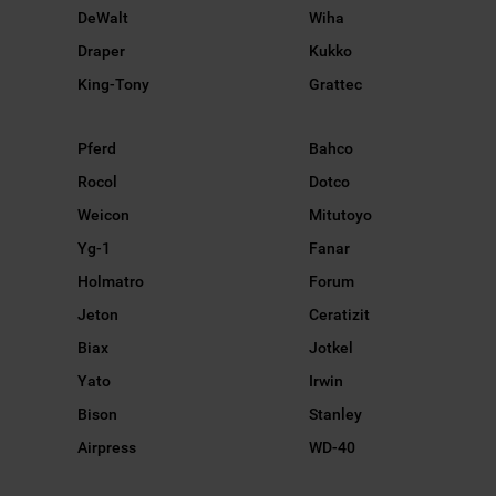
DeWalt
Wiha
Draper
Kukko
King-Tony
Grattec
Pferd
Bahco
Rocol
Dotco
Weicon
Mitutoyo
Yg-1
Fanar
Holmatro
Forum
Jeton
Ceratizit
Biax
Jotkel
Yato
Irwin
Bison
Stanley
Airpress
WD-40