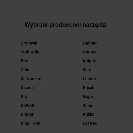
Wybrani producenci narzędzi
Cromwell
Haimer
Stahlwille
Gedore
Beta
Knipex
Coba
Wera
Milwaukee
Loctite
Kuźnia
Bosch
Pro
Noga
DeWalt
Wiha
Draper
Kukko
King-Tony
Grattec