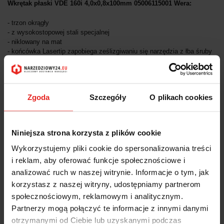
Wkrętak płaski VDE 160i 4,0x0,8x100mm 05006115001 Wera:
- trzon okrągły
- z wysokostopowej stali specjalnej
- niklowany na mat
- końcówka Lasertip zapobiega ześlizgiwaniu się narzędzia z łba śruby
- rękojeść Kraftform-Plus
- 6-kątny kołnierz zapobiegający staczaniu
- z wytłoczonym symbolem oznaczenia profilu końcówki i wielkości
- izolowany do 1000V AC i 1500V DC według IEC 60900
Zgoda
Szczegóły
O plikach cookies
- szerokość zakończenia: 4,0mm
- grubość zakończenia: 0,8mm
- długość trzonu: 100mm
- długość całkowita: 198mm
Niniejsza strona korzysta z plików cookie
- średnica trzonu: 3,5mm
- symbol: 42 42718 409
Wykorzystujemy pliki cookie do spersonalizowania treści
i reklam, aby oferować funkcje społecznościowe i
analizować ruch w naszej witrynie. Informacje o tym, jak
korzystasz z naszej witryny, udostępniamy partnerom
społecznościowym, reklamowym i analitycznym.
INNI KLIENCI KUPILI
Partnerzy mogą połączyć te informacje z innymi danymi
otrzymanymi od Ciebie lub uzyskanymi podczas