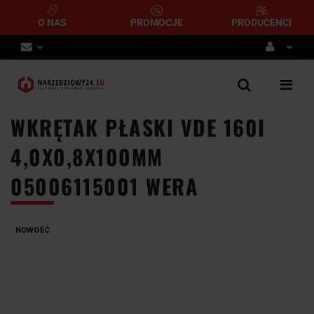
O NAS
PROMOCJE
PRODUCENCI
Zaloguj się
Zarejestruj się
WKRĘTAK PŁASKI VDE 160I
Dodaj zgłoszenie
4,0X0,8X100MM
05006115001 WERA
NOWOŚĆ