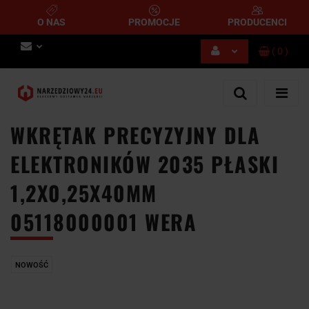
O NAS
PROMOCJE
PRODUCENCI
(
0
)
Zaloguj się
Zarejestruj się
Dodaj zgłoszenie
WKRĘTAK PRECYZYJNY DLA
ELEKTRONIKÓW 2035 PŁASKI
1,2X0,25X40MM
05118000001 WERA
NOWOŚĆ