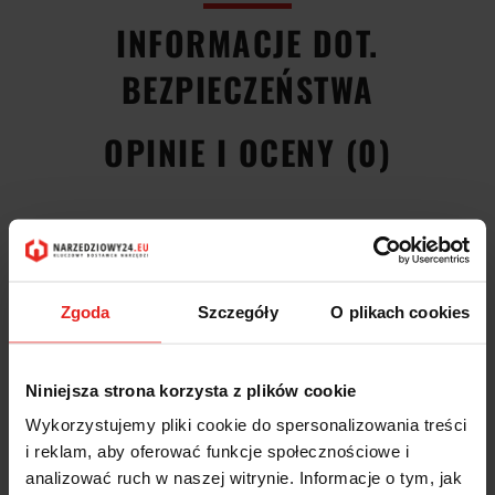
INFORMACJE DOT.
BEZPIECZEŃSTWA
OPINIE I OCENY (0)
Wkrętak precyzyjny dla elektroników 2035 płaski 1,2x0,25x40mm
05118000001 Wera:
- trzon okrągły
Zgoda
Szczegóły
O plikach cookies
- matowo niklowany
- końcówka Black-Point
- rękojeść Kraftform-Micro
Niniejsza strona korzysta z plików cookie
- 6-kątny kołnierz zapobiegający staczaniu
- z kołpakiem do szybkiego pokręcania
Wykorzystujemy pliki cookie do spersonalizowania treści
- szerokość zakończenia: 1,2mm
i reklam, aby oferować funkcje społecznościowe i
- grubość zakończenia: 0,25mm
- długość trzonu: 40mm
analizować ruch w naszej witrynie. Informacje o tym, jak