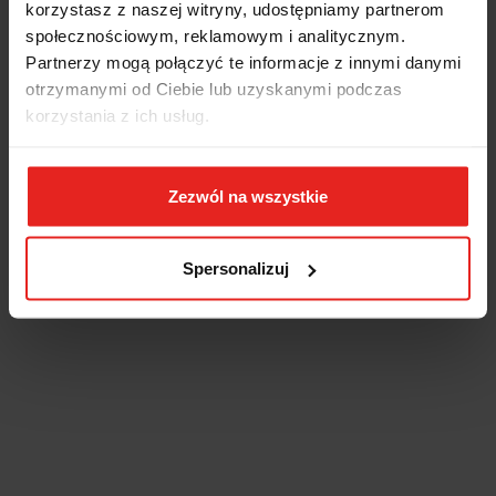
- długość całkowita: 137mm
korzystasz z naszej witryny, udostępniamy partnerom
- symbol: 42 42728 010
społecznościowym, reklamowym i analitycznym.
Partnerzy mogą połączyć te informacje z innymi danymi
otrzymanymi od Ciebie lub uzyskanymi podczas
korzystania z ich usług.
-16%
INNI KLIENCI KUPILI
RÓWNIEŻ
Zezwól na wszystkie
Spersonalizuj
ZESTAW